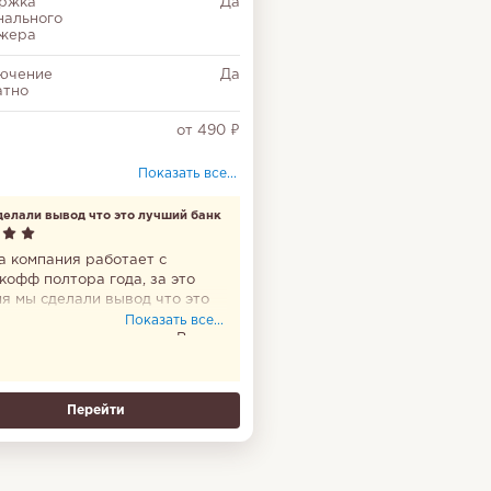
ржка
Да
нального
жера
ючение
Да
атно
от 490 ₽
Показать все...
елали вывод что это лучший банк
 компания работает с
кофф полтора года, за это
я мы сделали вывод что это
ий банк и нам очень повезло
Показать все...
удничать именно с ним. Во-
ых банк в любое время готов
онсультировать, помочь, в
ае возникновения каких-то
Перейти
разумений всегда идет на
ечу. Зарплата сотрудникам
од всегда вовремя в одно и то
ремя, никаких перебоев.