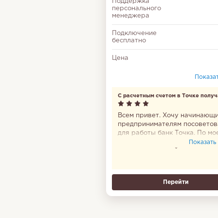
Поддержка
персонального
менеджера
Подключение
бесплатно
Цена
Показать
С расчетным счетом в Точке получ
реально экономить на банковских
операциях
Всем привет. Хочу начинающ
предпринимателям посоветов
для работы банк Точка. По мо
мнению они предлагают мног
Показать в
выгодных условий по открыто
расчетному счету. Я потратил
время только на заполнение
заявки при его открытии и
Перейти
подготовке документов. Мой с
работает по тарифу Лоукост, 
котором много работы
выполняется бесплатно. С