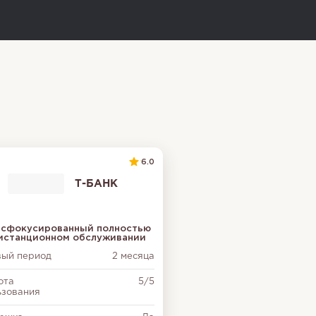
6.0
Т-БАНК
, сфокусированный полностью
дистанционном обслуживании
вый период
2 месяца
ота
5/5
ьзования