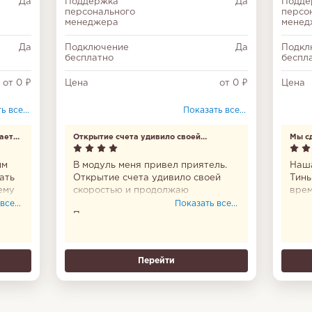
Да
Поддержка
Да
Подде
персонального
персо
менеджера
менед
Да
Подключение
Да
Подкл
бесплатно
беспл
от 0 ₽
Цена
от 0 ₽
Цена
 все...
Показать все...
ается
Открытие счета удивило своей
Mы сд
скоростью
им
В модуль меня привел приятель.
Наша
ать
Открытие счета удивило своей
Тинь
ему
скоростью и продолжаю
врем
о
удивляться отношением к клиенту.
лучш
се...
Показать все...
му
Постоянно не покидает ощущение,
сотр
что самое ценное что есть у банка
перв
– это его клиенты и совершенно не
прок
важно у меня миллионные
случ
Перейти
чет
обороты или несколько десятков
недо
в
тысяч.
встр
прих
же в