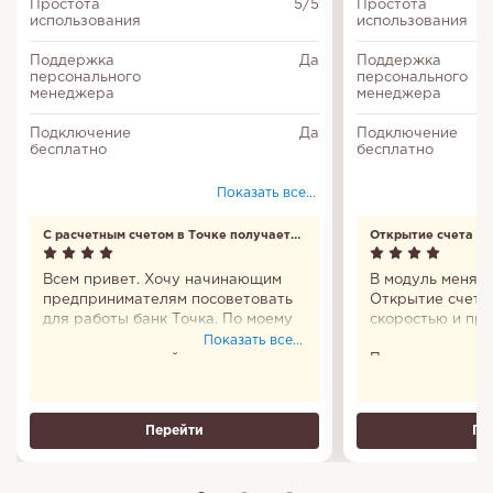
Простота
5/5
Простота
использования
использования
Поддержка
Да
Поддержка
персонального
персонального
менеджера
менеджера
Подключение
Да
Подключение
бесплатно
бесплатно
Показать все...
С расчетным счетом в Точке получается
Открытие счета уд
реально экономить на банковских
скоростью
операциях
Всем привет. Хочу начинающим
В модуль меня п
предпринимателям посоветовать
Открытие счета
для работы банк Точка. По моему
скоростью и пр
мнению они предлагают много
удивляться отно
Показать все...
выгодных условий по открытому
Постоянно не п
расчетному счету. Я потратил
что самое ценно
время только на заполнение
– это его клиен
заявки при его открытии и
важно у меня м
Перейти
Пе
подготовке документов. Мой счет
обороты или нес
работает по тарифу Лоукост, в
тысяч.
котором много работы