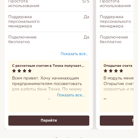
Простота
5/5
Простота
использования
использования
Поддержка
Да
Поддержка
персонального
персонального
менеджера
менеджера
Подключение
Да
Подключение
бесплатно
бесплатно
Показать все...
С расчетным счетом в Точке получается
Открытие счета уд
реально экономить на банковских
скоростью
операциях
Всем привет. Хочу начинающим
В модуль меня п
предпринимателям посоветовать
Открытие счета
для работы банк Точка. По моему
скоростью и пр
мнению они предлагают много
удивляться отно
Показать все...
выгодных условий по открытому
Постоянно не п
расчетному счету. Я потратил
что самое ценно
время только на заполнение
– это его клиен
заявки при его открытии и
важно у меня м
Перейти
Пе
подготовке документов. Мой счет
обороты или нес
работает по тарифу Лоукост, в
тысяч.
котором много работы