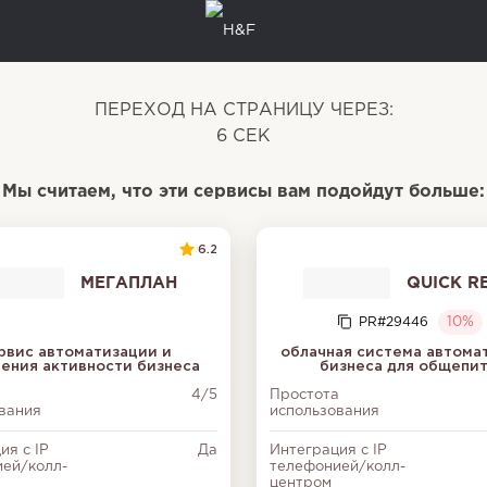
ПЕРЕХОД НА СТРАНИЦУ ЧЕРЕЗ:
6
СЕК
Мы считаем, что эти сервисы вам подойдут больше:
6.2
МЕГАПЛАН
QUICK R
PR#29446
10%
рвис автоматизации и
облачная система автома
ения активности бизнеса
бизнеса для общепи
а
4/5
Простота
вания
использования
ия с IP
Да
Интеграция с IP
ей/колл-
телефонией/колл-
центром