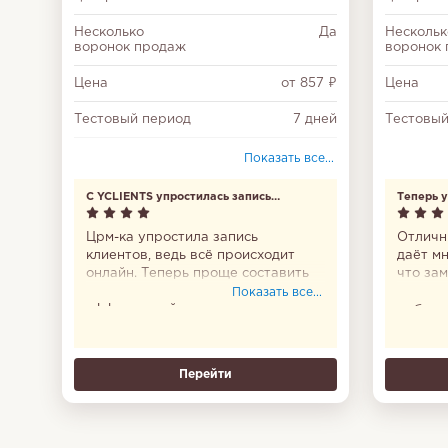
Несколько
Да
Нескольк
воронок продаж
воронок
Цена
от 857 ₽
Цена
Тестовый период
7 дней
Тестовый
Диаграмма Ганта
Да
Показать все...
Облачное
Неограничего
С YCLIENTS упростилась запись
Теперь у
хранилище (ГБ)
клиентов
Црм-ка упростила запись
Отличн
Многофакторная
Да
клиентов, ведь всё происходит
даёт мн
авторизация
онлайн. Теперь проще составить
что зам
график и сделать работу
удобно
Показать все...
Повторы задач
Да
эффективней.
мобиль
все сто
Настройка
Да
доступа
Теперь 
Перейти