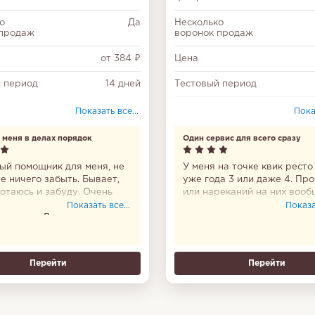
о
Да
Несколько
 продаж
воронок продаж
от 384 ₽
Цена
 период
14 дней
Тестовый период
Диаграмма Ганта
Показать все...
Показ
Облачное
Неог
 меня в делах порядок
Один сервис для всего сразу
хранилище (ГБ)
ый помощник для меня, не
У меня на точке квик ресто
Многофакторная
е ничего забыть. Бывает,
уже года 3 или даже 4. Пр
авторизация
отаюсь и забуду. Очень
или нареканий на них вооб
, что приложение
никаких нет. Бронируем ст
Показать все...
Показат
Повторы задач
ное есть. Доверяю ему на
рассчитываем заказы, анал
. Пользоваться им удобно.
смотрю, кухней управляем,
Настройка
доступа
у меня в делах порядок.
инвентаризацию. В общем,
цикл.
Перейти
Перейти