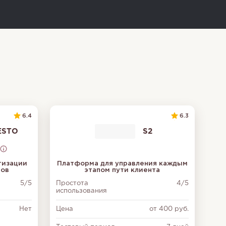
6.4
6.3
ESTO
S2
тизации
Платформа для управления каждым
тов
этапом пути клиента
5/5
Простота
4/5
использования
Нет
Цена
от 400 руб.