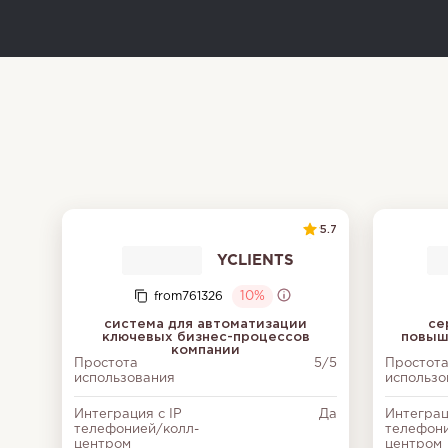
5.7
YCLIENTS
from761326
10%
система для автоматизации
се
ключевых бизнес-процессов
повыш
компании
Простота
5/5
Простот
использования
использо
Интеграция с IP
Да
Интеграц
телефонией/колл-
телефони
центром
центром