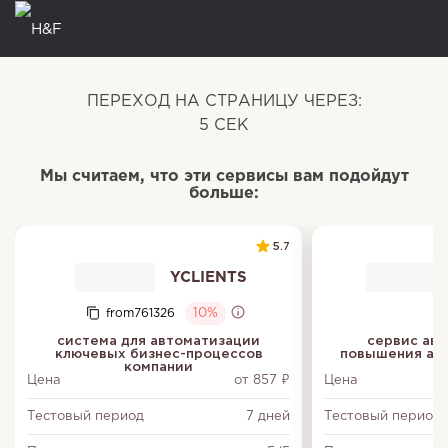
ПЕРЕХОД НА СТРАНИЦУ ЧЕРЕЗ:
5
СЕК
Мы считаем, что эти сервисы вам подойдут
больше:
5.7
YCLIENTS
from761326
10%
система для автоматизации
сервис авт
ключевых бизнес-процессов
повышения акт
компании
Цена
от 857 ₽
Цена
Тестовый период
7 дней
Тестовый период