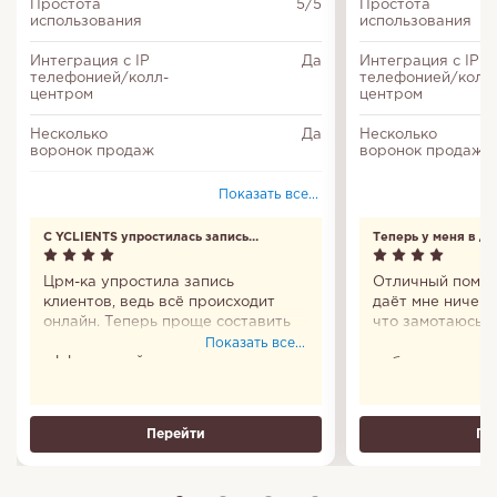
Простота
5/5
Простота
использования
использования
Интеграция с IP
Да
Интеграция с IP
телефонией/колл-
телефонией/колл
центром
центром
Несколько
Да
Несколько
воронок продаж
воронок продаж
Входит в Единый
Да
Показать все...
реестр
российских
С YCLIENTS упростилась запись
Теперь у меня в д
программ
клиентов
Настройка
Да
Црм-ка упростила запись
Отличный помощ
доступа
клиентов, ведь всё происходит
даёт мне ничего
онлайн. Теперь проще составить
что замотаюсь и
Соответствие
Да
график и сделать работу
удобно, что пр
Показать все...
федеральному
эффективней.
мобильное есть.
закону № 152-ФЗ
все сто. Пользо
Теперь у меня в
Делегирование
Да
задач
Перейти
Пе
Отчеты
Да