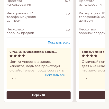
Простота
5/5
Простота
использования
использования
Интеграция с IP
Да
Интеграция с IP
телефонией/колл-
телефонией/колл
центром
центром
Несколько
Да
Несколько
воронок продаж
воронок продаж
Делегирование
Да
Показать все...
задач
С YCLIENTS упростилась запись
Теперь у меня в д
Отчеты
Да
клиентов
Црм-ка упростила запись
Отличный помощ
Тайм-менеджмент
Да
клиентов, ведь всё происходит
даёт мне ничего
онлайн. Теперь проще составить
что замотаюсь и
Мессенджер
Да
график и сделать работу
удобно, что пр
Показать все...
эффективней.
мобильное есть.
Диаграмма Ганта
Да
все сто. Пользо
Теперь у меня в
Перейти
Пе