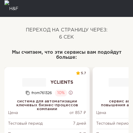
ПЕРЕХОД НА СТРАНИЦУ ЧЕРЕЗ:
5
СЕК
Мы считаем, что эти сервисы вам подойдут
больше:
5.7
YCLIENTS
from761326
10%
система для автоматизации
сервис авт
ключевых бизнес-процессов
повышения акт
компании
Цена
от 857 ₽
Цена
Тестовый период
7 дней
Тестовый период