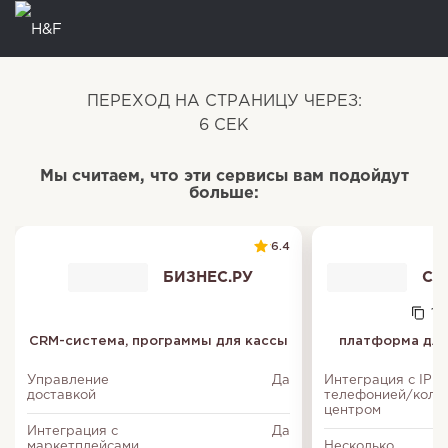
ПЕРЕХОД НА СТРАНИЦУ ЧЕРЕЗ:
5
СЕК
Мы считаем, что эти сервисы вам подойдут
больше:
6.4
БИЗНЕС.РУ
CR
111
CRM-система, программы для кассы
платформа для
Управление
Да
Интеграция с IP
доставкой
телефонией/колл
центром
Интеграция с
Да
маркетплейсами
Несколько