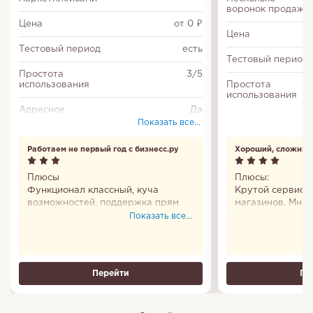
воронок продаж
Цена
от 0 ₽
Цена
Тестовый период
есть
Тестовый период
Простота
3/5
использования
Простота
использования
Адресное
Да
хранение
Показать все...
Производственные
Да
Работаем не первый год с бизнесс.ру
Хороший, сложный
заказы
Плюсы
Плюсы:
Сканирование
Да
Функционал классный, куча
Крутой сервис 
штрих-кодов
возможностей, поддержка прям
магазинов. Мног
индивидуальная, к клиентам
много данных. 
Показать все...
Учёт финансов
Да
относятся лояльно.
этом сервисе - 
Пользавали, пользуем и будем
которая отвечае
дальше! :) Только иногда
минут, реально 
обновления долго грузятся, и
вопросе и стрем
Перейти
Пе
настройки чутка запутанные
знаний также пр
большинство пр
сама по инструк