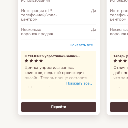
использования
использо
Интеграция с IP
Да
Интеграц
телефонией/колл-
телефони
центром
центром
Несколько
Да
Нескольк
воронок продаж
воронок
Соответствие
Да
Показать все...
федеральному
закону № 152-ФЗ
С YCLIENTS упростилась запись
Теперь у
клиентов
Отчеты
Да
Црм-ка упростила запись
Отличн
клиентов, ведь всё происходит
даёт мн
Тайм-менеджмент
Да
онлайн. Теперь проще составить
что зам
график и сделать работу
удобно
Показать все...
Мессенджер
Да
эффективней.
мобиль
все сто
Диаграмма Ганта
Да
Теперь 
Перейти