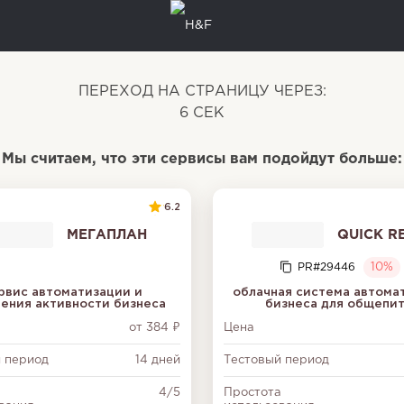
ПЕРЕХОД НА СТРАНИЦУ ЧЕРЕЗ:
5
СЕК
Мы считаем, что эти сервисы вам подойдут больше:
6.2
МЕГАПЛАН
QUICK R
PR#29446
10%
рвис автоматизации и
облачная система автома
ения активности бизнеса
бизнеса для общепи
от 384 ₽
Цена
 период
14 дней
Тестовый период
а
4/5
Простота