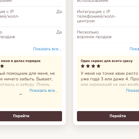
вания
использования
ия с IP
Да
Интеграция с IP
ей/колл-
телефонией/колл-
центром
о
Да
Несколько
 продаж
воронок продаж
Соответствие
Показать все...
Показ
федеральному
закону № 152-ФЗ
 меня в делах порядок
Один сервис для всего сразу
Отчеты
ый помощник для меня, не
У меня на точке квик ресто
е ничего забыть. Бывает,
уже года 3 или даже 4. Пр
Тайм-менеджмент
отаюсь и забуду. Очень
или нареканий на них вооб
, что приложение
никаких нет. Бронируем ст
Показать все...
Показат
Мессенджер
ное есть. Доверяю ему на
рассчитываем заказы, анал
. Пользоваться им удобно.
смотрю, кухней управляем,
Диаграмма Ганта
у меня в делах порядок.
инвентаризацию. В общем,
цикл.
Перейти
Перейти