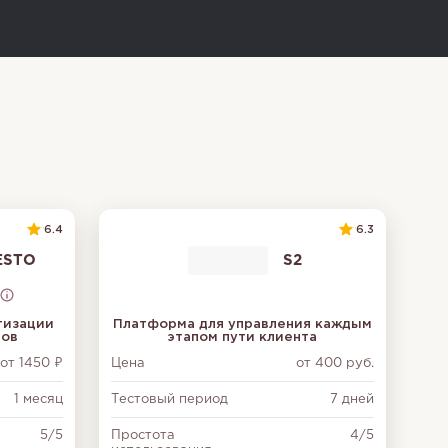
6.4
6.3
ESTO
S2
тизации
Платформа для управления каждым
тов
этапом пути клиента
от 1450 ₽
Цена
от 400 руб.
1 месяц
Тестовый период
7 дней
5/5
Простота
4/5