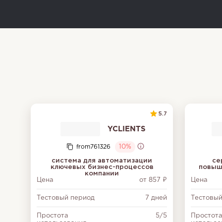
5.7
YCLIENTS
from761326
10%
система для автоматизации
се
ключевых бизнес-процессов
повыш
компании
Цена
от 857 ₽
Цена
Тестовый период
7 дней
Тестовый
Простота
5/5
Простот