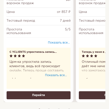
воронок продаж
воронок продаж
Цена
от 857 ₽
Цена
Тестовый период
7 дней
Тестовый период
Простота
5/5
Простота
использования
использования
Многофакторная
Да
Показать все...
авторизация
С YCLIENTS упростилась запись
Теперь у меня в д
Повторы задач
Да
клиентов
Црм-ка упростила запись
Отличный помощ
Входит в Единый
Да
клиентов, ведь всё происходит
даёт мне ничего
реестр
российских
онлайн. Теперь проще составить
что замотаюсь и
программ
график и сделать работу
удобно, что пр
Показать все...
эффективней.
мобильное есть.
Настройка
Да
все сто. Пользо
доступа
Теперь у меня в
Соответствие
Перейти
Да
Пе
федеральному
закону № 152-ФЗ