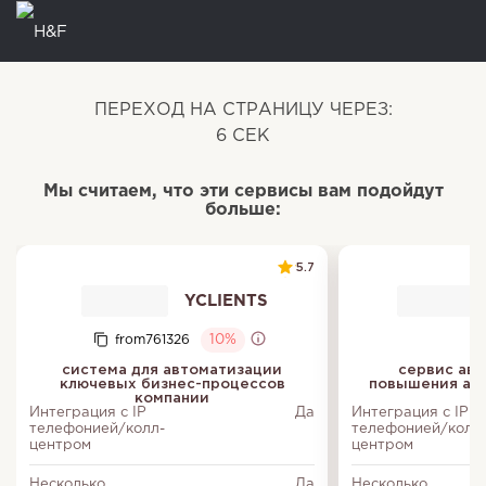
ПЕРЕХОД НА СТРАНИЦУ ЧЕРЕЗ:
5
СЕК
Мы считаем, что эти сервисы вам подойдут
больше:
5.7
YCLIENTS
from761326
10%
система для автоматизации
сервис авт
ключевых бизнес-процессов
повышения акт
компании
Интеграция с IP
Да
Интеграция с IP
телефонией/колл-
телефонией/колл
центром
центром
Несколько
Да
Несколько