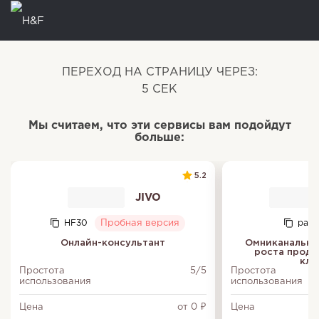
ПЕРЕХОД НА СТРАНИЦУ ЧЕРЕЗ:
5
СЕК
Мы считаем, что эти сервисы вам подойдут
больше:
5.2
JIVO
HF30
Пробная версия
part
Онлайн-консультант
Омниканальна
роста прода
кли
Простота
5/5
Простота
использования
использования
Цена
от 0 ₽
Цена