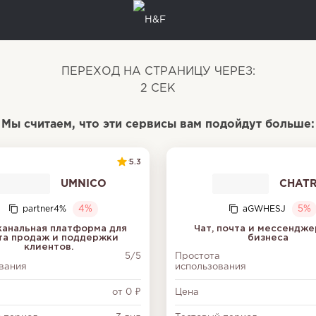
ПЕРЕХОД НА СТРАНИЦУ ЧЕРЕЗ:
2
СЕК
Мы считаем, что эти сервисы вам подойдут больше:
5.3
UMNICO
CHAT
partner4%
4%
aGWHESJ
5%
анальная платформа для
Чат, почта и мессендже
та продаж и поддержки
бизнеса
клиентов.
а
5/5
Простота
вания
использования
от 0 ₽
Цена