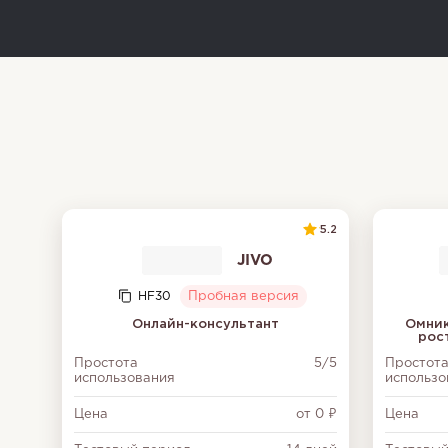
5.2
JIVO
HF30
Пробная версия
Онлайн-консультант
Омник
рос
Простота
5/5
Простот
использования
использо
Цена
от 0 ₽
Цена