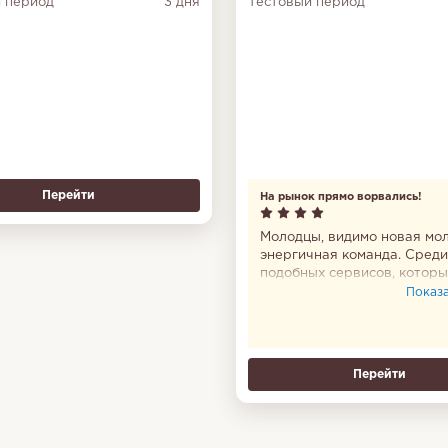
 период
3 дня
Тестовый период
Перейти
На рынок прямо ворвались!
Молодцы, видимо новая мо
энергичная команда. Среди
подобных сервисов, котор
давно уже вяло плывут по
Показат
течению ворвались и я лич
сразу заметил.
Перейти