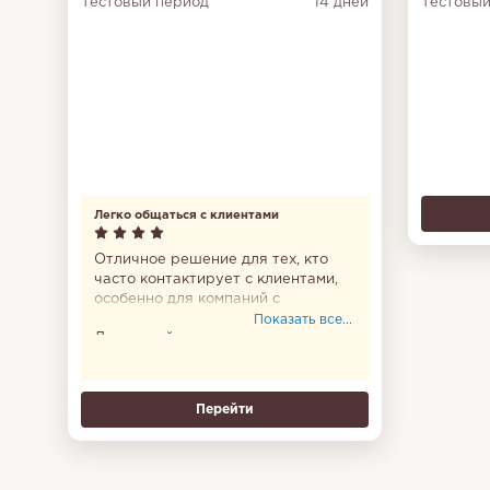
Тестовый период
14 дней
Тестовый
Легко общаться с клиентами
Отличное решение для тех, кто
часто контактирует с клиентами,
особенно для компаний с
послепродажным обслуживанием.
Показать все...
Людям сейчас проще написать в
мессенджере, чем позвонить по
телефону, и Jivo просто находка,
чтобы удовлетворить таких
Перейти
клиентов. Все сообщения на виду,
если забыл ответить, сервис
напомнит. Можно подключать
ботов, которые будут отвечать в