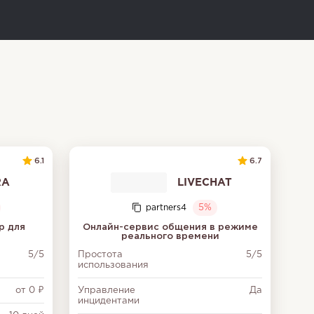
6.1
6.7
RA
LIVECHAT
partners4
5%
р для
Онлайн-сервис общения в режиме
реального времени
5/5
Простота
5/5
использования
от 0 ₽
Управление
Да
инцидентами