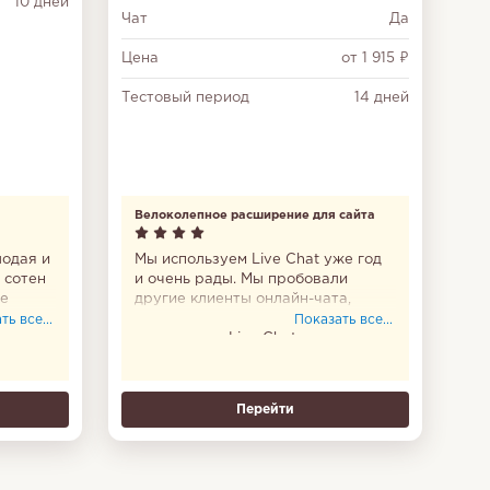
10 дней
Чат
Да
Цена
от 1 915 ₽
Тестовый период
14 дней
Велоколепное расширение для сайта
лодая и
Мы используем Live Chat уже год
 сотен
и очень рады. Мы пробовали
ые
другие клиенты онлайн-чата,
такие как Olark и Zopim, но в итоге
ь все...
Показать все...
но
вернулись к Live Chat, потому что
он был наиболее удобным
и предлагал все возможности,
которые должны были помочь нам
Перейти
увеличить эффективность. Если
у вас есть какая-либо
коммерческая платформа,
я настоятельно рекомендую этот