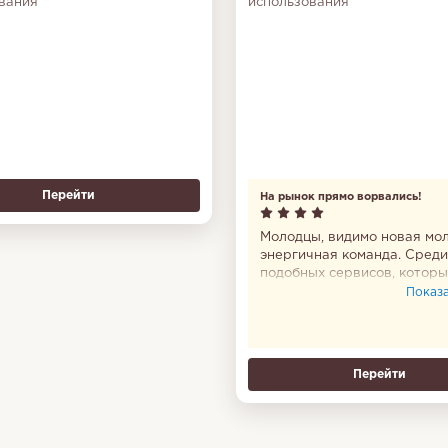
вания
использования
Перейти
На рынок прямо ворвались!
Молодцы, видимо новая мо
энергичная команда. Среди
подобных сервисов, котор
давно уже вяло плывут по
Показат
течению ворвались и я лич
сразу заметил.
Перейти