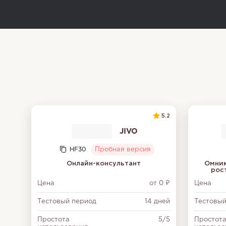
5.2
JIVO
HF30
Пробная версия
Онлайн-консультант
Омник
рос
Цена
от 0 ₽
Цена
Тестовый период
14 дней
Тестовый
Простота
5/5
Простот