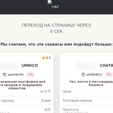
ПЕРЕХОД НА СТРАНИЦУ ЧЕРЕЗ:
5
СЕК
Мы считаем, что эти сервисы вам подойдут больше:
5.3
UMNICO
CHAT
partner4%
4%
aGWHESJ
5%
анальная платформа для
Чат, почта и мессендже
та продаж и поддержки
бизнеса
клиентов.
от 0 ₽
Цена
 период
3 дня
Тестовый период
а
5/5
Простота