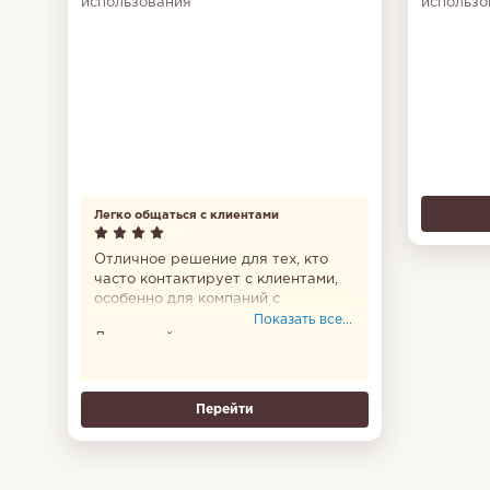
использования
использо
Легко общаться с клиентами
Отличное решение для тех, кто
часто контактирует с клиентами,
особенно для компаний с
послепродажным обслуживанием.
Показать все...
Людям сейчас проще написать в
мессенджере, чем позвонить по
телефону, и Jivo просто находка,
чтобы удовлетворить таких
Перейти
клиентов. Все сообщения на виду,
если забыл ответить, сервис
напомнит. Можно подключать
ботов, которые будут отвечать в