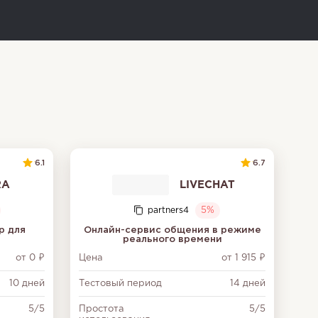
6.1
6.7
RA
LIVECHAT
partners4
5%
р для
Онлайн-сервис общения в режиме
реального времени
от 0 ₽
Цена
от 1 915 ₽
10 дней
Тестовый период
14 дней
5/5
Простота
5/5