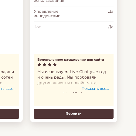
использования
Управление
Да
инцидентами
Чат
Да
Велоколепное расширение для сайта
лодая и
Мы используем Live Chat уже год
 сотен
и очень рады. Мы пробовали
ые
другие клиенты онлайн-чата,
такие как Olark и Zopim, но в итоге
ь все...
Показать все...
но
вернулись к Live Chat, потому что
он был наиболее удобным
и предлагал все возможности,
которые должны были помочь нам
Перейти
увеличить эффективность. Если
у вас есть какая-либо
коммерческая платформа,
я настоятельно рекомендую этот