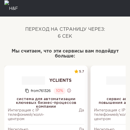
ПЕРЕХОД НА СТРАНИЦУ ЧЕРЕЗ:
5
СЕК
Мы считаем, что эти сервисы вам подойдут
больше:
5.7
YCLIENTS
from761326
10%
система для автоматизации
сервис авт
ключевых бизнес-процессов
повышения акт
компании
Интеграция с IP
Да
Интеграция с IP
телефонией/колл-
телефонией/колл
центром
центром
Несколько
Да
Несколько