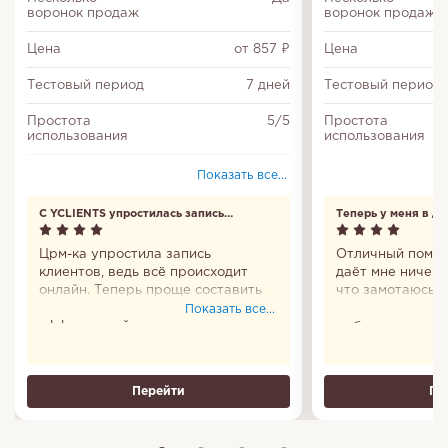
воронок продаж
воронок продаж
Цена
от 857 ₽
Цена
Тестовый период
7 дней
Тестовый период
Простота
5/5
Простота
использования
использования
Многофакторная
Да
Показать все...
авторизация
С YCLIENTS упростилась запись
Теперь у меня в д
Повторы задач
Да
клиентов
Црм-ка упростила запись
Отличный помощ
Входит в Единый
Да
клиентов, ведь всё происходит
даёт мне ничего
реестр
российских
онлайн. Теперь проще составить
что замотаюсь и
программ
график и сделать работу
удобно, что пр
Показать все...
эффективней.
мобильное есть.
Настройка
Да
все сто. Пользо
доступа
Теперь у меня в
Делегирование
Перейти
Да
Пе
задач