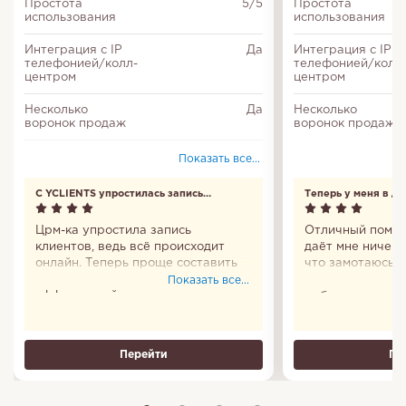
Простота
5/5
Простота
использования
использования
Интеграция с IP
Да
Интеграция с IP
телефонией/колл-
телефонией/колл
центром
центром
Несколько
Да
Несколько
воронок продаж
воронок продаж
Соответствие
Да
Показать все...
федеральному
закону № 152-ФЗ
С YCLIENTS упростилась запись
Теперь у меня в д
клиентов
Делегирование
Да
задач
Црм-ка упростила запись
Отличный помощ
клиентов, ведь всё происходит
даёт мне ничего
Отчеты
Да
онлайн. Теперь проще составить
что замотаюсь и
график и сделать работу
удобно, что пр
Показать все...
Тайм-менеджмент
Да
эффективней.
мобильное есть.
все сто. Пользо
Мессенджер
Да
Теперь у меня в
Перейти
Пе