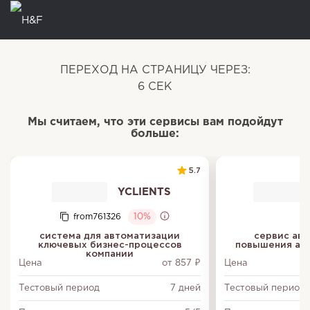
ПЕРЕХОД НА СТРАНИЦУ ЧЕРЕЗ:
6
СЕК
Мы считаем, что эти сервисы вам подойдут
больше:
5.7
YCLIENTS
from761326
10%
система для автоматизации
сервис авт
ключевых бизнес-процессов
повышения акт
компании
Цена
от 857 ₽
Цена
Тестовый период
7 дней
Тестовый период