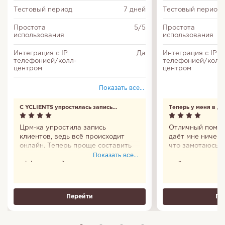
Тестовый период
7 дней
Тестовый период
Простота
5/5
Простота
использования
использования
Интеграция с IP
Да
Интеграция с IP
телефонией/колл-
телефонией/колл
центром
центром
Повторы задач
Да
Показать все...
Входит в Единый
Да
С YCLIENTS упростилась запись
Теперь у меня в д
реестр
клиентов
российских
программ
Црм-ка упростила запись
Отличный помощ
клиентов, ведь всё происходит
даёт мне ничего
Настройка
Да
онлайн. Теперь проще составить
что замотаюсь и
доступа
график и сделать работу
удобно, что пр
Показать все...
эффективней.
мобильное есть.
Соответствие
Да
все сто. Пользо
федеральному
Теперь у меня в
закону № 152-ФЗ
Перейти
Пе
Делегирование
Да
задач