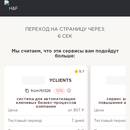
ПЕРЕХОД НА СТРАНИЦУ ЧЕРЕЗ:
6
СЕК
Мы считаем, что эти сервисы вам подойдут
больше:
5.7
YCLIENTS
from761326
10%
система для автоматизации
сервис авт
ключевых бизнес-процессов
повышения акт
компании
Цена
от 857 ₽
Цена
Тестовый период
7 дней
Тестовый период