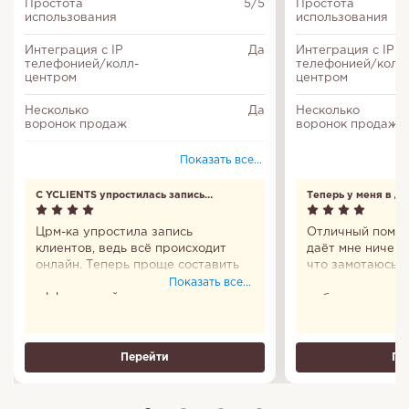
Простота
5/5
Простота
использования
использования
Интеграция с IP
Да
Интеграция с IP
телефонией/колл-
телефонией/колл
центром
центром
Несколько
Да
Несколько
воронок продаж
воронок продаж
Настройка
Да
Показать все...
доступа
С YCLIENTS упростилась запись
Теперь у меня в д
Входит в Единый
Да
клиентов
реестр
российских
Црм-ка упростила запись
Отличный помощ
программ
клиентов, ведь всё происходит
даёт мне ничего
онлайн. Теперь проще составить
что замотаюсь и
Делегирование
Да
график и сделать работу
удобно, что пр
Показать все...
задач
эффективней.
мобильное есть.
все сто. Пользо
Соответствие
Да
Теперь у меня в
федеральному
закону № 152-ФЗ
Перейти
Пе
Отчеты
Да