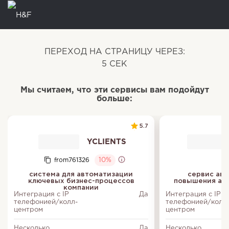
ПЕРЕХОД НА СТРАНИЦУ ЧЕРЕЗ:
5
СЕК
Мы считаем, что эти сервисы вам подойдут
больше:
5.7
YCLIENTS
from761326
10%
система для автоматизации
сервис авт
ключевых бизнес-процессов
повышения акт
компании
Интеграция с IP
Да
Интеграция с IP
телефонией/колл-
телефонией/колл
центром
центром
Несколько
Да
Несколько