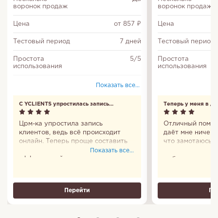
воронок продаж
воронок продаж
Цена
от 857 ₽
Цена
Тестовый период
7 дней
Тестовый период
Простота
5/5
Простота
использования
использования
Многофакторная
Да
Показать все...
авторизация
С YCLIENTS упростилась запись
Теперь у меня в д
Повторы задач
Да
клиентов
Црм-ка упростила запись
Отличный помощ
Входит в Единый
Да
клиентов, ведь всё происходит
даёт мне ничего
реестр
российских
онлайн. Теперь проще составить
что замотаюсь и
программ
график и сделать работу
удобно, что пр
Показать все...
эффективней.
мобильное есть.
Настройка
Да
все сто. Пользо
доступа
Теперь у меня в
Делегирование
Перейти
Да
Пе
задач