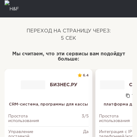
ПЕРЕХОД НА СТРАНИЦУ ЧЕРЕЗ:
5
СЕК
Мы считаем, что эти сервисы вам подойдут
больше:
6.4
БИЗНЕС.РУ
CR
111
CRM-система, программы для кассы
платформа для
Простота
3/5
Простота
использования
использования
Управление
Да
Интеграция с IP
доставкой
телефонией/колл