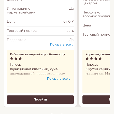
центром
Интеграция с
Да
маркетплейсами
Несколько
воронок продаж
Цена
от 0 ₽
Цена
Тестовый период
есть
Тестовый период
Поддержка
Да
ЕГАИС
Показать все...
Производственные
Да
Работаем не первый год с бизнесс.ру
Хороший, сложный
заказы
Плюсы
Плюсы:
Адресное
Да
Функционал классный, куча
Крутой сервис 
хранение
возможностей, поддержка прям
магазинов. Мног
индивидуальная, к клиентам
много данных. 
Показать все...
Сканирование
Да
штрих-кодов
относятся лояльно.
этом сервисе - 
Пользавали, пользуем и будем
которая отвечае
дальше! :) Только иногда
минут, реально 
обновления долго грузятся, и
вопросе и стрем
Перейти
Пе
настройки чутка запутанные
знаний также пр
большинство пр
сама по инструк