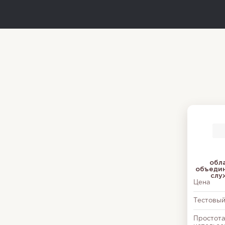
обл
объеди
слу
Цена
Тестовый
Простот