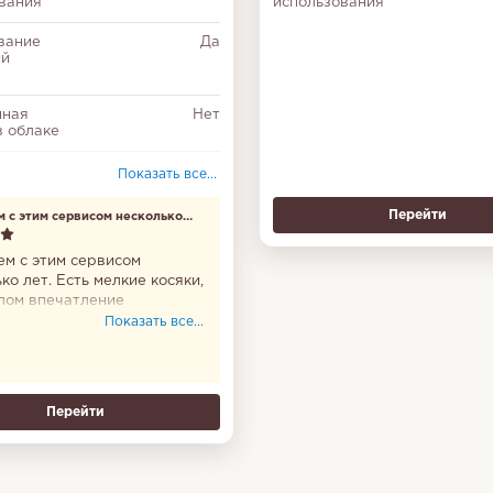
вания
использования
вание
Да
ий
нная
Нет
в облаке
ания об
Да
Показать все...
ти и
Перейти
м с этим сервисом несколько
ем с этим сервисом
ко лет. Есть мелкие косяки,
елом впечатление
тельное. Удивляют
Показать все...
ные отзывы - у нас
м не было никогда.
Перейти