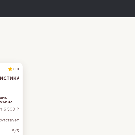
0.0
ГИСТИКА
вис
ческих
т 6 500 ₽
сутствует
5/5