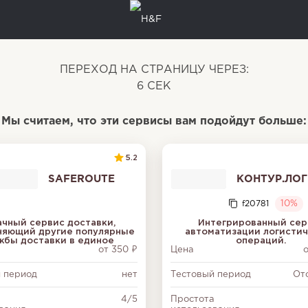
ПЕРЕХОД НА СТРАНИЦУ ЧЕРЕЗ:
5
СЕК
Мы считаем, что эти сервисы вам подойдут больше:
5.2
SAFEROUTE
КОНТУР.ЛО
f20781
10%
ачный сервис доставки,
Интегрированный сер
няющий другие популярные
автоматизации логисти
жбы доставки в единое
операций.
от 350 ₽
Цена
о
 период
нет
Тестовый период
От
а
4/5
Простота