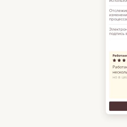
использо
Отслежи
изменен
процесса
Электро
подпись 
Напомин
отчётнос
налогах
Работае
лет
Работа
несколь
но в ц
положи
негатив
пробле