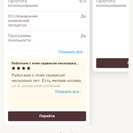
Простота
4/5
Простота
использования
использования
Отслеживание
Да
изменений
процесса
Программы
Да
лояльности
Соответствие
Да
Показать все...
федеральному
закону № 152-ФЗ
Пе
Работаем с этим сервисом несколько
лет
Работаем с этим сервисом
несколько лет. Есть мелкие косяки,
но в целом впечатление
положительное. Удивляют
Показать все...
негативные отзывы - у нас
проблем не было никогда.
Перейти