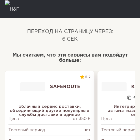
ПЕРЕХОД НА СТРАНИЦУ ЧЕРЕЗ:
5
СЕК
Мы считаем, что эти сервисы вам подойдут
больше:
5.2
SAFEROUTE
КОН
f20
облачный сервис доставки,
Интегриров
объединяющий другие популярные
автоматизаци
службы доставки в единое
опе
Цена
от 350 ₽
Цена
Тестовый период
нет
Тестовый период