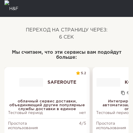
ПЕРЕХОД НА СТРАНИЦУ ЧЕРЕЗ:
6
СЕК
Мы считаем, что эти сервисы вам подойдут
больше:
5.2
SAFEROUTE
КОН
f20
облачный сервис доставки,
Интегриров
объединяющий другие популярные
автоматизаци
службы доставки в единое
опе
Тестовый период
нет
Тестовый период
Простота
4/5
Простота
использования
использования