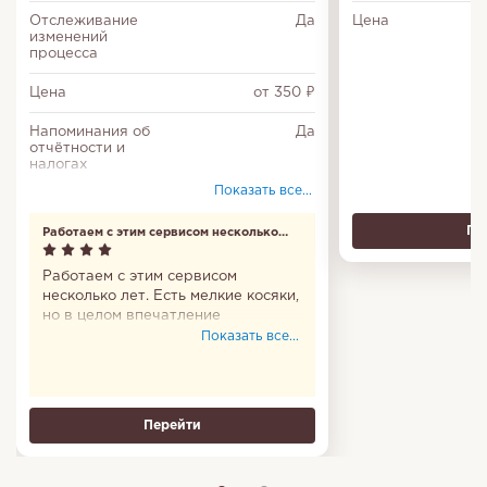
Отслеживание
Да
Цена
изменений
процесса
Цена
от 350 ₽
Напоминания об
Да
отчётности и
налогах
Показать все...
Управление
Да
доступом
Пе
Работаем с этим сервисом несколько
лет
Работаем с этим сервисом
несколько лет. Есть мелкие косяки,
но в целом впечатление
положительное. Удивляют
Показать все...
негативные отзывы - у нас
проблем не было никогда.
Перейти