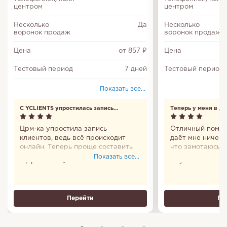
центром
центром
Несколько
Да
Несколько
воронок продаж
воронок продаж
Цена
от 857 ₽
Цена
Тестовый период
7 дней
Тестовый период
Диаграмма Ганта
Да
Показать все...
Облачное
Неограничего
С YCLIENTS упростилась запись
Теперь у меня в д
хранилище (ГБ)
клиентов
Црм-ка упростила запись
Отличный помощ
Многофакторная
Да
клиентов, ведь всё происходит
даёт мне ничего
авторизация
онлайн. Теперь проще составить
что замотаюсь и
график и сделать работу
удобно, что пр
Показать все...
Повторы задач
Да
эффективней.
мобильное есть.
все сто. Пользо
Входит в Единый
Да
реестр
Теперь у меня в
российских
программ
Перейти
Пе