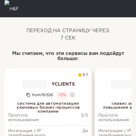
ПЕРЕХОД НА СТРАНИЦУ ЧЕРЕЗ:
6
СЕК
Мы считаем, что эти сервисы вам подойдут
больше:
5.7
YCLIENTS
from761326
10%
система для автоматизации
сервис авт
ключевых бизнес-процессов
повышения акт
компании
Простота
5/5
Простота
использования
использования
Интеграция с IP
Да
Интеграция с IP
телефонией/колл-
телефонией/колл