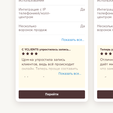
использования
использо
Интеграция с IP
Да
Интеграц
телефонией/колл-
телефони
центром
центром
Несколько
Да
Нескольк
воронок продаж
воронок
Входит в Единый
Да
Показать все...
реестр
российских
С YCLIENTS упростилась запись
Теперь у
программ
клиентов
Настройка
Да
Црм-ка упростила запись
Отличн
доступа
клиентов, ведь всё происходит
даёт мн
онлайн. Теперь проще составить
что зам
Соответствие
Да
график и сделать работу
удобно
Показать все...
федеральному
эффективней.
мобиль
закону № 152-ФЗ
все сто
Теперь 
Делегирование
Да
задач
Перейти
Отчеты
Да