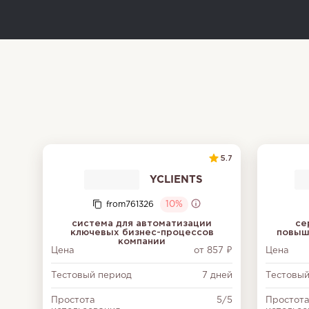
5.7
YCLIENTS
from761326
10%
система для автоматизации
се
ключевых бизнес-процессов
повыш
компании
Цена
от 857 ₽
Цена
Тестовый период
7 дней
Тестовый
Простота
5/5
Простот