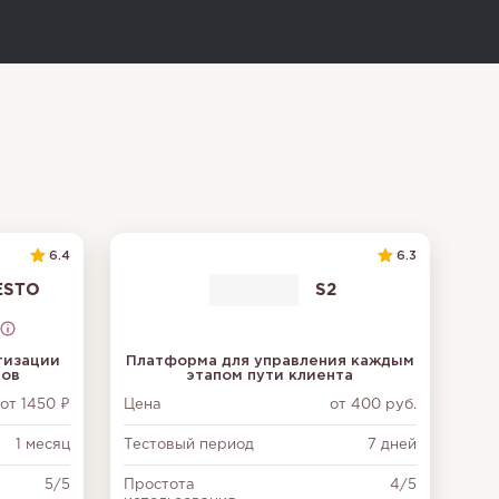
6.4
6.3
ESTO
S2
тизации
Платформа для управления каждым
тов
этапом пути клиента
от 1450 ₽
Цена
от 400 руб.
1 месяц
Тестовый период
7 дней
5/5
Простота
4/5