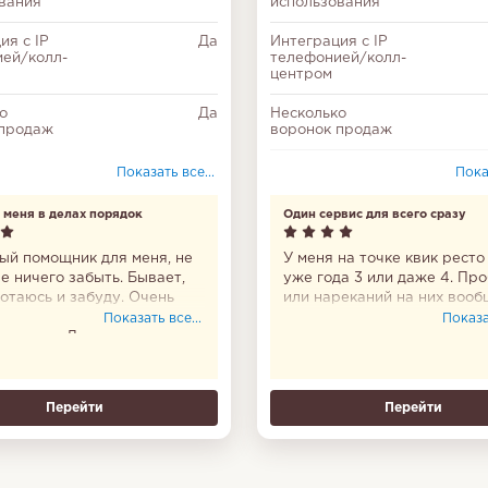
вания
использования
ия с IP
Да
Интеграция с IP
ей/колл-
телефонией/колл-
центром
о
Да
Несколько
 продаж
воронок продаж
Входит в Единый
Показать все...
Показ
реестр
российских
 меня в делах порядок
Один сервис для всего сразу
программ
Настройка
ый помощник для меня, не
У меня на точке квик ресто
доступа
е ничего забыть. Бывает,
уже года 3 или даже 4. Пр
отаюсь и забуду. Очень
или нареканий на них вооб
Соответствие
, что приложение
никаких нет. Бронируем ст
Показать все...
Показат
федеральному
ное есть. Доверяю ему на
рассчитываем заказы, анал
закону № 152-ФЗ
. Пользоваться им удобно.
смотрю, кухней управляем,
у меня в делах порядок.
инвентаризацию. В общем,
Делегирование
цикл.
задач
Перейти
Перейти
Отчеты