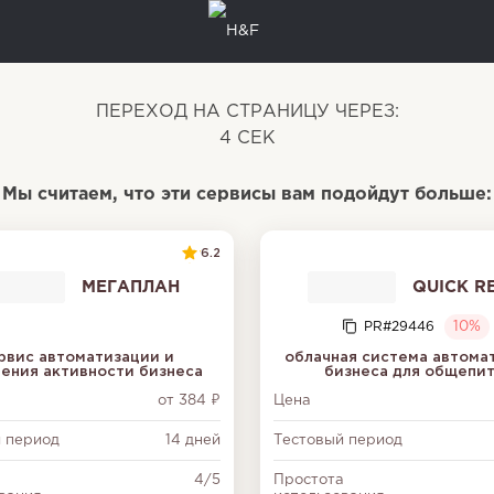
ПЕРЕХОД НА СТРАНИЦУ ЧЕРЕЗ:
4
СЕК
Мы считаем, что эти сервисы вам подойдут больше:
6.2
МЕГАПЛАН
QUICK R
PR#29446
10%
рвис автоматизации и
облачная система автома
ения активности бизнеса
бизнеса для общепи
от 384 ₽
Цена
 период
14 дней
Тестовый период
а
4/5
Простота