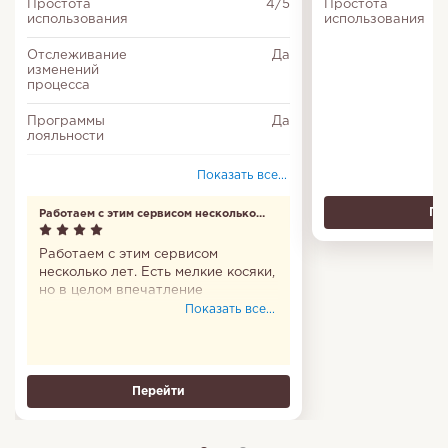
Простота
4/5
Простота
использования
использования
Отслеживание
Да
изменений
процесса
Программы
Да
лояльности
Соответствие
Да
Показать все...
федеральному
закону № 152-ФЗ
Пе
Работаем с этим сервисом несколько
лет
Работаем с этим сервисом
несколько лет. Есть мелкие косяки,
но в целом впечатление
положительное. Удивляют
Показать все...
негативные отзывы - у нас
проблем не было никогда.
Перейти