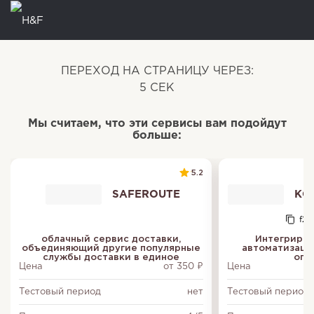
ПЕРЕХОД НА СТРАНИЦУ ЧЕРЕЗ:
5
СЕК
Мы считаем, что эти сервисы вам подойдут
больше:
5.2
SAFEROUTE
КОН
f20
облачный сервис доставки,
Интегриров
объединяющий другие популярные
автоматизаци
службы доставки в единое
опе
Цена
от 350 ₽
Цена
Тестовый период
нет
Тестовый период