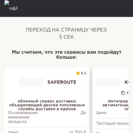
ПЕРЕХОД НА СТРАНИЦУ ЧЕРЕЗ:
5
СЕК
Мы считаем, что эти сервисы вам подойдут
больше:
5.2
SAFEROUTE
КОН
f20
облачный сервис доставки,
Интегриров
объединяющий другие популярные
автоматизаци
службы доставки в единое
опе
Отслеживание
Да
Цена
изменений
процесса
Тестовый период
Цена
от 350 ₽