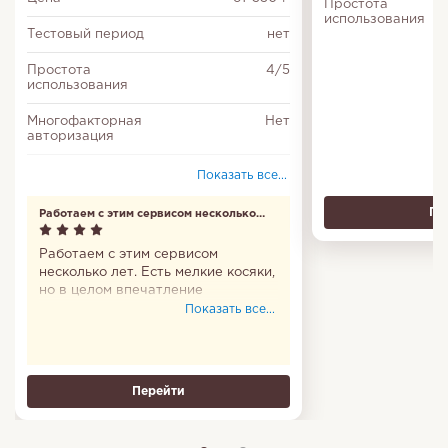
Простота
использования
Тестовый период
нет
Простота
4/5
использования
Многофакторная
Нет
авторизация
Программы
Да
Показать все...
лояльности
Пе
Работаем с этим сервисом несколько
лет
Работаем с этим сервисом
несколько лет. Есть мелкие косяки,
но в целом впечатление
положительное. Удивляют
Показать все...
негативные отзывы - у нас
проблем не было никогда.
Перейти