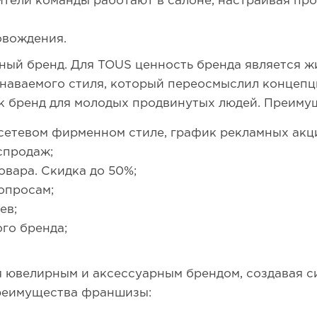
тели команды работают в салоне, настраивая пр
овождения.
ый бренд. Для TOUS ценность бренда является жи
знаваемого стиля, который переосмыслил концеп
ак бренд для молодых продвинутых людей. Преим
етевом фирменном стиле, график рекламных акци
спродаж;
овара. Скидка до 50%;
опросам;
ев;
го бренда;
 ювелирным и аксессуарным брендом, создавая с
Преимущества франшизы: