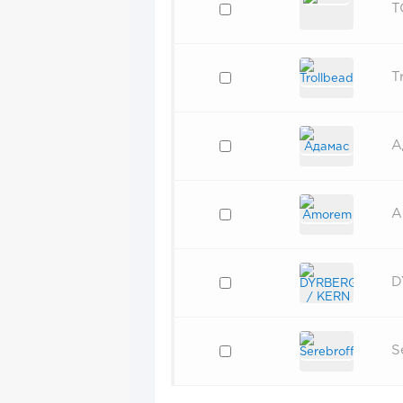
T
T
А
A
D
S