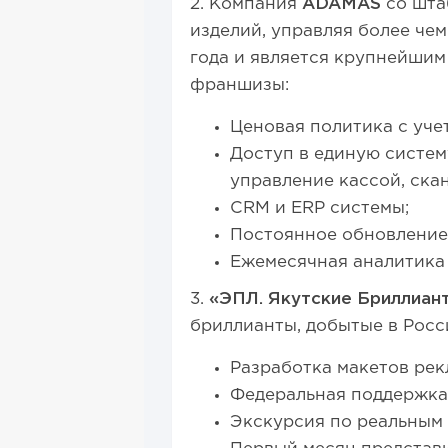
2. Компания
ADAMAS
со шта
изделий, управляя более че
года и является крупнейши
франшизы:
Ценовая политика с учет
Доступ в единую систем
управление кассой, ска
CRM и ERP системы;
Постоянное обновление
Ежемесячная аналитика 
3.
«ЭПЛ. Якутские Бриллиан
бриллианты, добытые в Рос
Разработка макетов рек
Федеральная поддержка.
Экскурсия по реальным