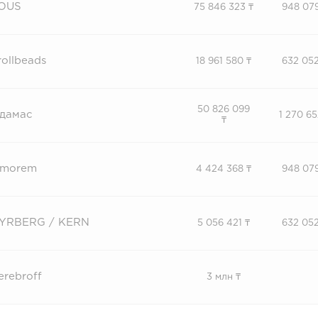
OUS
75 846 323 ₸
948 079
rollbeads
18 961 580 ₸
632 052
50 826 099
дамас
1 270 65
₸
morem
4 424 368 ₸
948 079
YRBERG / KERN
5 056 421 ₸
632 052
erebroff
3 млн ₸