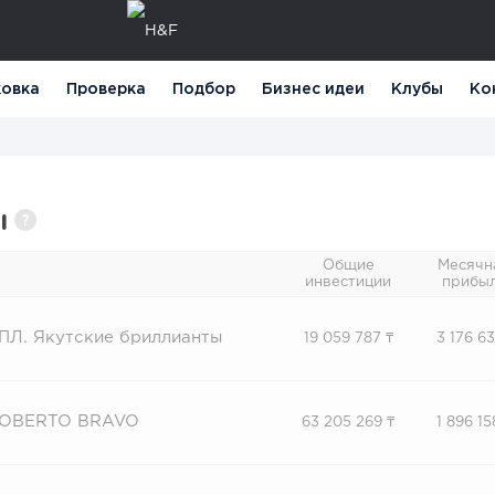
овка
Проверка
Подбор
Бизнес идеи
Клубы
Ко
ы
?
Общие
Месячн
инвестиции
прибы
ПЛ. Якутские бриллианты
19 059 787 ₸
3 176 63
OBERTO BRAVO
63 205 269 ₸
1 896 15