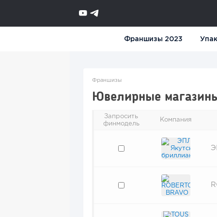
Франшизы 2023
Упак
Франшизы
Ювелирные магазин
Запросить
Компания
финмодель
Э
R