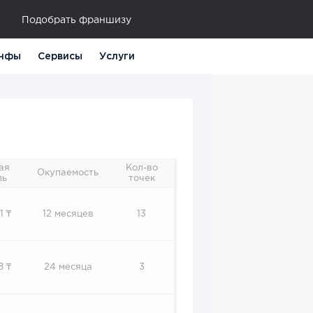
Подобрать франшизу
нфы
Сервисы
Услуги
ая
Кол-во
Окупаемость
ль
точек
1 ₸
12 месяцев
13
8 ₸
24 месяца
3