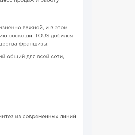
оцесс продаж и работу
зненно важной, и в этом
цию роскоши. TOUS добился
ущества франшизы:
й общий для всей сети,
интез из современных линий