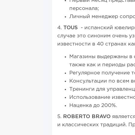
Первый месяц представи
персонала;
Личный менеджер сопр
4.
TOUS
- испанский ювелирн
случае это синоним очень у
известности в 40 странах к
Магазины выдержаны в с
также как и периоды ра
Регулярное получение т
Консультации по всем в
Тренинги для управленц
Использование известно
Наценка до 200%.
5.
ROBERTO BRAVO
является
и классических традиций. 