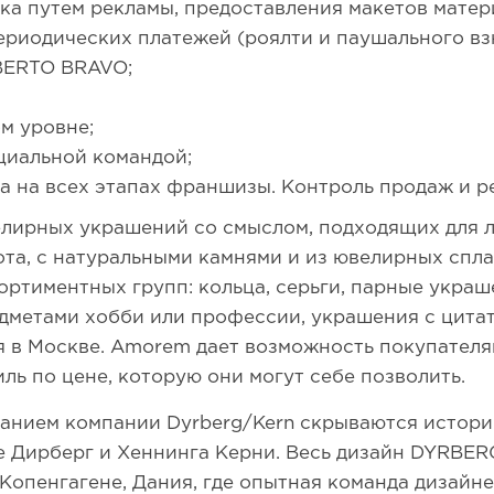
а путем рекламы, предоставления макетов матер
ериодических платежей (роялти и паушального вз
BERTO BRAVO;
м уровне;
циальной командой;
 на всех этапах франшизы. Контроль продаж и р
елирных украшений со смыслом, подходящих для л
ота, с натуральными камнями и из ювелирных спла
ортиментных групп: кольца, серьги, парные украш
дметами хобби или профессии, украшения с цитата
 в Москве. Amorem дает возможность покупателя
ль по цене, которую они могут себе позволить.
ванием компании Dyrberg/Kern скрываются истори
 Дирберг и Хеннинга Керни. Весь дизайн DYRBER
Копенгагене, Дания, где опытная команда дизайн