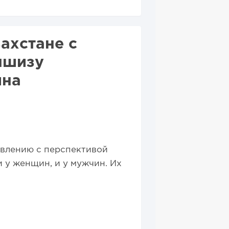
ахстане с
ншизу
ина
авлению с перспективой
 у женщин, и у мужчин. Их