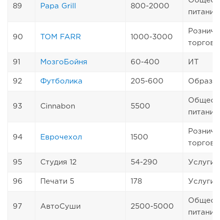
Общест
89
Papa Grill
800-2000
питание
Розничн
90
TOM FARR
1000-3000
торговл
91
МозгоБойня
60-400
ИТ
92
Футболика
205-600
Образо
Общест
93
Cinnabon
5500
питание
Розничн
94
Еврочехол
1500
торговл
95
Студия 12
54-290
Услуги
96
Печати 5
178
Услуги
Общест
97
АвтоСуши
2500-5000
питание