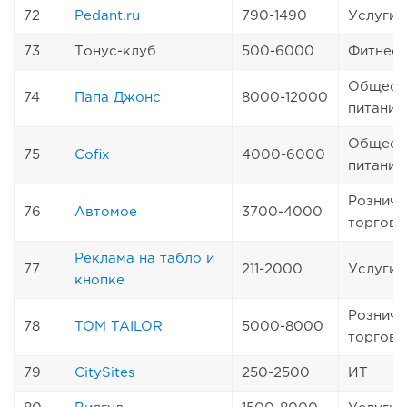
72
Pedant.ru
790-1490
Услуги
73
Тонус-клуб
500-6000
Фитнес
Общест
74
Папа Джонс
8000-12000
питание
Общест
75
Cofix
4000-6000
питание
Розничн
76
Автомое
3700-4000
торговл
Реклама на табло и
77
211-2000
Услуги
кнопке
Розничн
78
TOM TAILOR
5000-8000
торговл
79
CitySites
250-2500
ИТ