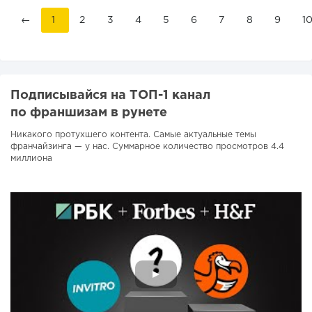
←
1
2
3
4
5
6
7
8
9
1
Подписывайся на ТОП-1 канал
по франшизам в рунете
Никакого протухшего контента. Самые актуальные темы
франчайзинга — у нас. Суммарное количество просмотров 4.4
миллиона