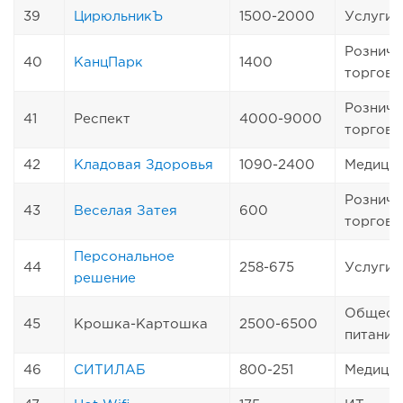
39
ЦирюльникЪ
1500-2000
Услуги
Розничн
40
КанцПарк
1400
торговл
Розничн
41
Респект
4000-9000
торговл
42
Кладовая Здоровья
1090-2400
Медици
Розничн
43
Веселая Затея
600
торговл
Персональное
44
258-675
Услуги
решение
Общест
45
Крошка-Картошка
2500-6500
питание
46
СИТИЛАБ
800-251
Медици