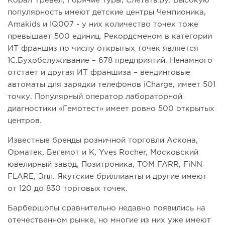
Корал Тревел, Горячие туры, Слетать.ру. Высокую
популярность имеют детские центры Чемпионика,
Amakids и IQ007 - у них количество точек тоже
превышает 500 единиц. Рекордсменом в категории
ИТ франшиз по числу открытых точек является
1С.Бухобслуживание – 678 предприятий. Ненамного
отстает и другая ИТ франшиза – вендинговые
автоматы для зарядки телефонов iCharge, имеет 501
точку. Популярный оператор лабораторной
диагностики «Гемотест» имеет ровно 500 открытых
центров.
Известные бренды розничной торговли Аскона,
Орматек, Бегемот и К, Yves Rocher, Московский
ювелирный завод, Позитроника, TOM FARR, FiNN
FLARE, Эпл. Якутские бриллианты и другие имеют
от 120 до 830 торговых точек.
Барбершопы сравнительно недавно появились на
отечественном рынке, но многие из них уже имеют