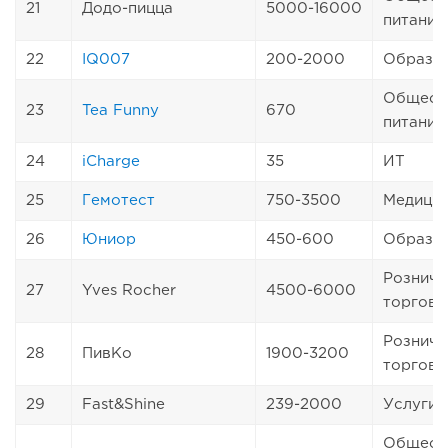
21
Додо-пицца
5000-16000
питание
22
IQ007
200-2000
Образо
Общест
23
Tea Funny
670
питание
24
iCharge
35
ИТ
25
Гемотест
750-3500
Медици
26
Юниор
450-600
Образо
Розничн
27
Yves Rocher
4500-6000
торговл
Розничн
28
ПивКо
1900-3200
торговл
29
Fast&Shine
239-2000
Услуги
Общест