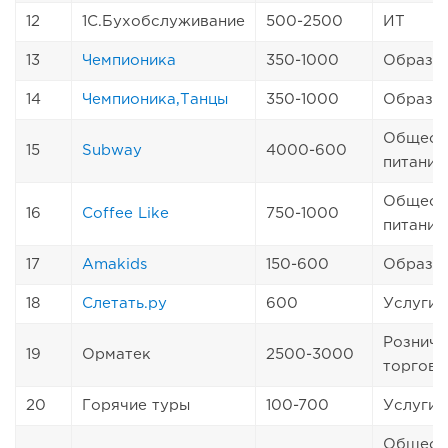
12
1С.Бухобслуживание
500-2500
ИТ
13
Чемпионика
350-1000
Образо
14
Чемпионика,Танцы
350-1000
Образо
Общест
15
Subway
4000-600
питание
Общест
16
Coffee Like
750-1000
питание
17
Amakids
150-600
Образо
18
Слетать.ру
600
Услуги
Розничн
19
Орматек
2500-3000
торговл
20
Горячие туры
100-700
Услуги
Общест