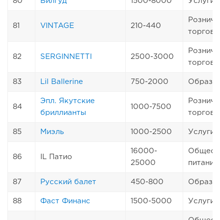
80
Вилгуд
1500-8000
Услуги
Розничн
81
VINTAGE
210-440
торговл
Розничн
82
SERGINNETTI
2500-3000
торговл
83
Lil Ballerine
750-2000
Образо
Эпл. Якутские
Розничн
84
1000-7500
бриллианты
торговл
85
Миэль
1000-2500
Услуги
16000-
Общест
86
IL Патио
25000
питание
87
Русский балет
450-800
Образо
88
Фаст Финанс
1500-5000
Услуги