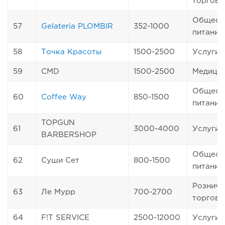
торговл
Общест
57
Gelateria PLOMBIR
352-1000
питание
58
Точка Красоты
1500-2500
Услуги
59
CMD
1500-2500
Медици
Общест
60
Coffee Way
850-1500
питание
TOPGUN
61
3000-4000
Услуги
BARBERSHOP
Общест
62
Суши Сет
800-1500
питание
Розничн
63
Ле Мурр
700-2700
торговл
64
F!T SERVICE
2500-12000
Услуги