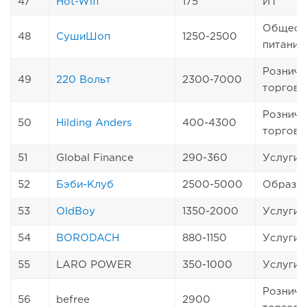
47
Hot-Wifi
175
ИТ
Общест
48
СушиШоп
1250-2500
питание
Розничн
49
220 Вольт
2300-7000
торговл
Розничн
50
Hilding Anders
400-4300
торговл
51
Global Finance
290-360
Услуги
52
Бэби-Клуб
2500-5000
Образо
53
OldBoy
1350-2000
Услуги
54
BORODACH
880-1150
Услуги
55
LARO POWER
350-1000
Услуги
Розничн
56
befree
2900