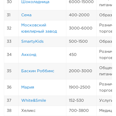
30
Шоколадница
6000-15000
питание
31
Сема
400-2000
Образо
Московский
Розничн
32
3000-6000
ювелирный завод
торговл
33
SmartyKids
500-1500
Образо
Розничн
34
Акконд
450
торговл
Общест
35
Баскин Роббинс
2000-3000
питание
Розничн
36
Мария
1900-2500
торговл
37
White&Smile
152-530
Услуги
38
Хеликс
700-3800
Медици