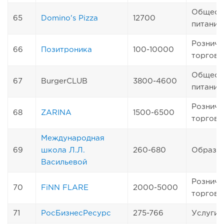
Общест
65
Domino's Pizza
12700
питание
Розничн
66
Позитроника
100-10000
торговл
Общест
67
BurgerCLUB
3800-4600
питание
Розничн
68
ZARINA
1500-6500
торговл
Международная
69
школа Л.Л.
260-680
Образо
Васильевой
Розничн
70
FiNN FLARE
2000-5000
торговл
71
РосБизнесРесурс
275-766
Услуги