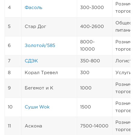
Розничн
4
Фасоль
300-3000
торговл
Общест
5
Стар Дог
400-2600
питание
8000-
Розничн
6
Золотой/585
10000
торговл
7
СДЭК
350-800
Логисти
8
Корал Тревел
300
Услуги
Розничн
9
Бегемот и К
1000
торговл
Розничн
10
Суши Wok
1500
торговл
Розничн
11
Аскона
7500-14000
торговл