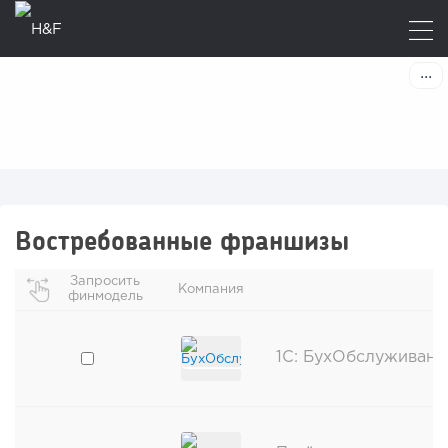
Востребованные франшизы
Запросить
Компания
финмодель
1C: БухОбслуживани