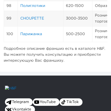
98
Полиглотики
620-1500
Образо
Розничн
99
CHOUPETTE
3000-3500
торговл
Розничн
100
Парижанка
500-2500
торговл
Подробное описание франшиз есть в каталоге H&F.
Вы можете получить консультацию и приобрести
интересующую Вас франшизу.
Telegram
YouTube
TikTok
Vkontakte