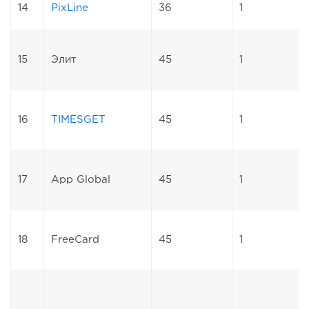
14
PixLine
36
1
15
Элит
45
1
16
TIMESGET
45
1
17
App Global
45
1
18
FreeCard
45
1