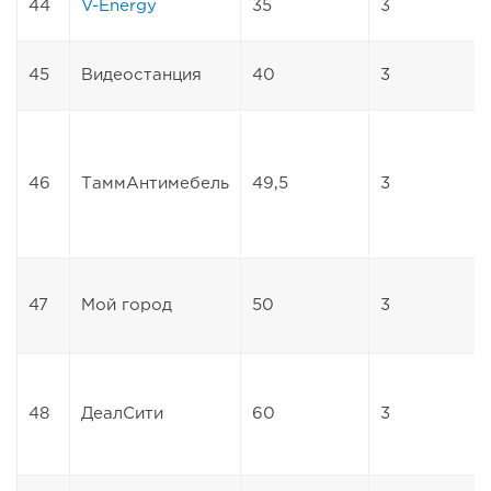
44
V-Energy
35
3
45
Видеостанция
40
3
46
ТаммАнтимебель
49,5
3
47
Мой город
50
3
48
ДеалСити
60
3