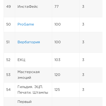
49
ИнстаФейс
77
3
50
ProGame
100
3
51
Вербатория
100
3
52
ЕКЦ
103
3
Мастерская
53
120
3
эмоций
Гильдия. ЭЦП.
54
125
3
Печати. Штампы
Первый