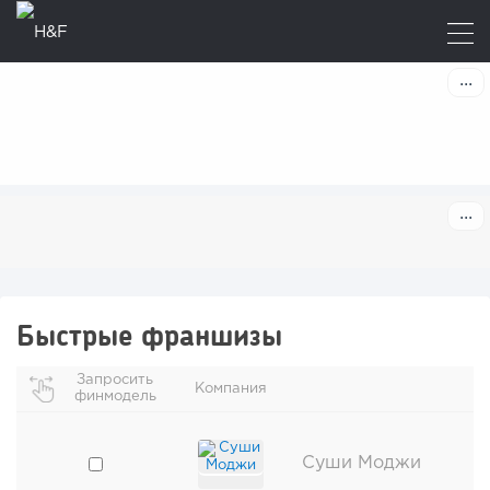
Быстрые франшизы
Запросить
Компания
финмодель
Суши Моджи