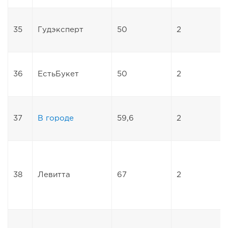
35
Гудэксперт
50
2
36
ЕстьБукет
50
2
37
В городе
59,6
2
38
Левитта
67
2