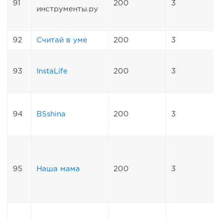
91
200
3
инструменты.ру
92
Считай в уме
200
3
93
InstaLife
200
3
94
BSshina
200
3
95
Наша мама
200
3