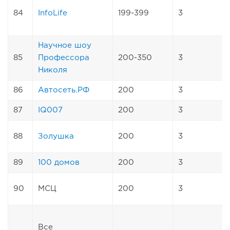
84
InfoLife
199-399
3
Научное шоу
85
Профессора
200-350
3
Николя
86
Автосеть.РФ
200
3
87
IQ007
200
3
88
Золушка
200
3
89
100 домов
200
3
90
МСЦ
200
3
Все