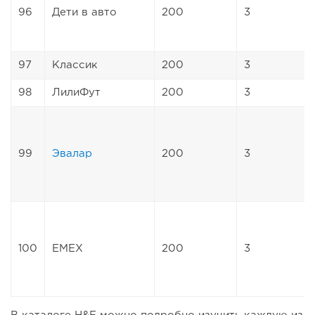
96
Дети в авто
200
3
97
Классик
200
3
98
ЛилиФут
200
3
99
Эвалар
200
3
100
EMEX
200
3