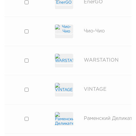
EnerGO
Чио-Чио
WARSTATION
VINTAGE
Раменский Деликате