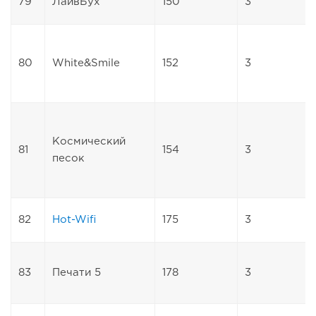
79
ЛайвБух
150
3
80
White&Smile
152
3
Космический
81
154
3
песок
82
Hot-Wifi
175
3
83
Печати 5
178
3