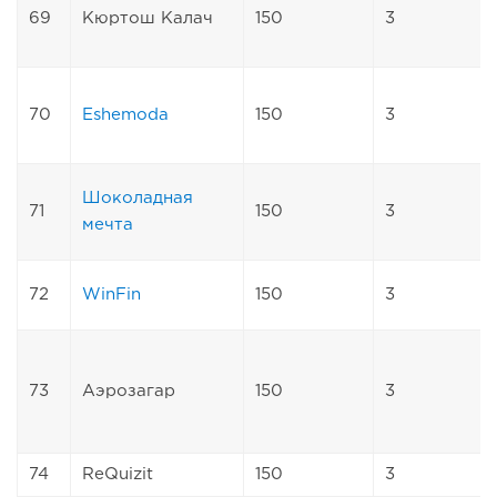
69
Кюртош Калач
150
3
70
Eshemoda
150
3
Шоколадная
71
150
3
мечта
72
WinFin
150
3
73
Аэрозагар
150
3
74
ReQuizit
150
3