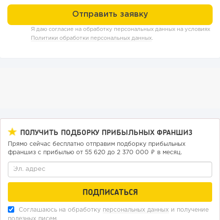
188
12
2
Я даю согласие на обработку персональных данных на условиях
Отзыв SSL-сертификатов у банков: как это влияет на
Политики обработки персональных данных
.
российский...
ПОЛУЧИТЬ ПОДБОРКУ ПРИБЫЛЬНЫХ ФРАНШИЗ
Прямо сейчас бесплатно отправим подборку прибыльных
франшиз с прибылью от 55 620 до 2 370 000 ₽ в месяц.
183
12
2
«Прибыль 20 млн в год, а я ездил на метро»: куда в
интернет-магазине...
Соглашаюсь на обработку
персональных данных
и получение
полезных писем.