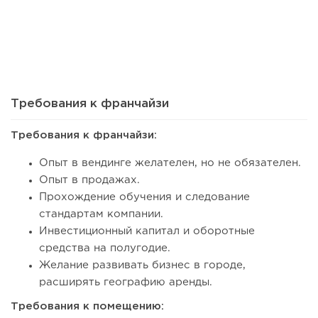
83
0
0
Сколько приносит маленькая кофейня в Екатеринбурге в
2026 году:...
Требования к франчайзи
Требования к франчайзи:
Опыт в вендинге желателен, но не обязателен.
Опыт в продажах.
Прохождение обучения и следование
стандартам компании.
Инвестиционный капитал и оборотные
средства на полугодие.
Желание развивать бизнес в городе,
132
8
1
расширять географию аренды.
Франшиза кафе: рейтинг лучших франшиз общепита для
Требования к помещению:
открытия заведения