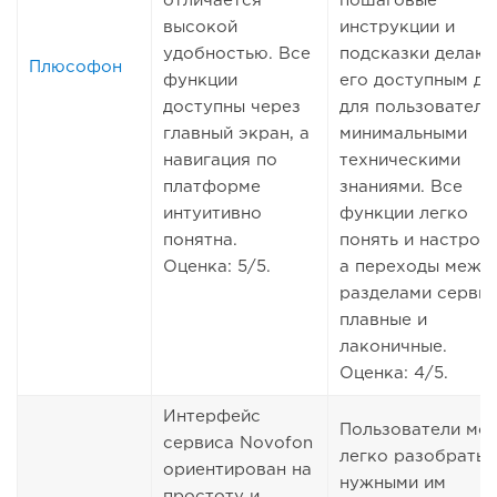
отличается
пошаговые
высокой
инструкции и
удобностью. Все
подсказки делаю
Плюсофон
функции
его доступным д
доступны через
для пользователе
главный экран, а
минимальными
навигация по
техническими
платформе
знаниями. Все
интуитивно
функции легко
понятна.
понять и настроит
Оценка: 5/5.
а переходы межд
разделами серви
плавные и
лаконичные.
Оценка: 4/5.
Интерфейс
Пользователи мог
сервиса Novofon
легко разобратьс
ориентирован на
нужными им
простоту и