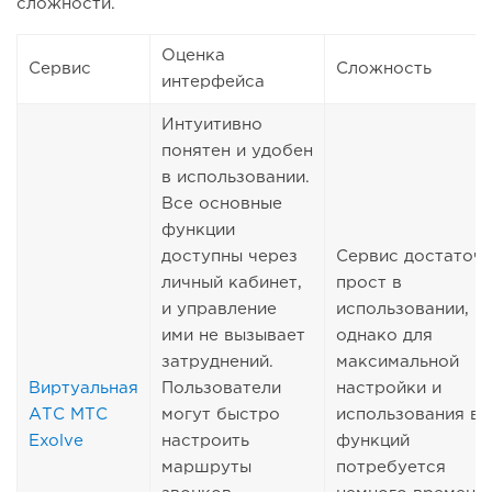
сложности.
Оценка
Сервис
Сложность
интерфейса
Интуитивно
понятен и удобен
в использовании.
Все основные
функции
доступны через
Сервис достаточ
личный кабинет,
прост в
и управление
использовании,
ими не вызывает
однако для
затруднений.
максимальной
Виртуальная
Пользователи
настройки и
АТС МТС
могут быстро
использования вс
Exolve
настроить
функций
маршруты
потребуется