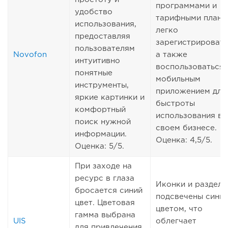
программами и
удобство
тарифными плана
использования,
легко
предоставляя
зарегистрировать
пользователям
Novofon
а также
интуитивно
воспользоваться
понятные
мобильным
инструменты,
приложением для
яркие картинки и
быстроты
комфортный
использования в
поиск нужной
своем бизнесе.
информации.
Оценка: 4,5/5.
Оценка: 5/5.
При заходе на
ресурс в глаза
Иконки и разделы
бросается синий
подсвечены сини
цвет. Цветовая
цветом, что
гамма выбрана
UIS
облегчает
для привлечения