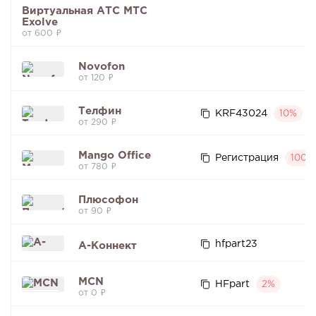
Виртуальная АТС МТС
Exolve
от 600 ₽
Novofon
от 120 ₽
Телфин
KRF43024
10%
от 290 ₽
Mango Office
Регистрация
100%
от 780 ₽
Плюсофон
от 90 ₽
hfpart23
А-Коннект
MCN
HFpart
2%
от 0 ₽