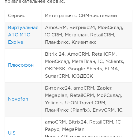
привлекательнее сервис.
Сервис
Интеграция с CRM-системами
Виртуальная
AmoCRM, Битрикс24, МойСклад,
АТС МТС
1C CRM, Мегаплан, RetailCRM,
Exolve
Планфикс, Клиентикс
Bitrix 24, AmoCRM, RetailCRM,
МойСклад, МегаПлан, 1C, Yclients,
Плюсофон
OKDESK, Google Sheets, ELMA,
SugarCRM, ЮЗДЕСК
Битрикс24, amoCRM, Zapier,
Megaplan, RetailCRM, МойСклад,
Novofon
Yclients, U-ON.Travel CRM,
ПланФикс (Planfix), EnvyCRM, 1С.
amoCRM, Bitrix24, RetailCRM, 1С-
Papyc, MegaPlan.
UIS
Через API можно интегрировать