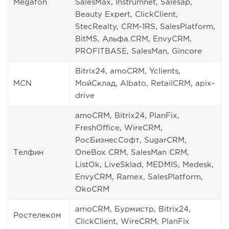
Megafon
SalesMax, Instrumnet, Salesap,
Beauty Expert, ClickClient,
StecRealty, CRM-1RS, SalesPlatform,
BitMS, Альфа.CRM, EnvyCRM,
PROFITBASE, SalesMan, Gincore
Bitrix24, amoCRM, Yclients,
MCN
МойСклад, Albato, RetailCRM, apix-
drive
amoCRM, Bitrix24, PlanFix,
FreshOffice, WireCRM,
РосБизнесСофт, SugarCRM,
Телфин
OneBox CRM, SalesMan CRM,
ListOk, LiveSklad, MEDMIS, Medesk,
EnvyCRM, Ramex, SalesPlatform,
OkoCRM
amoCRM, Бурмистр, Bitrix24,
Ростелеком
ClickClient, WireCRM, PlanFix