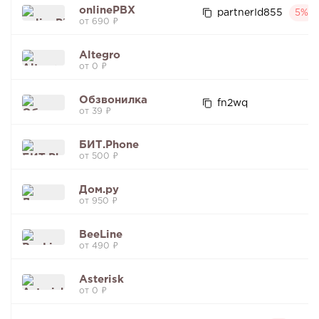
onlinePBX
partnerId855
5%
от 690 ₽
Altegro
от 0 ₽
Обзвонилка
fn2wq
от 39 ₽
БИТ.Phone
от 500 ₽
Дом.ру
от 950 ₽
BeeLine
от 490 ₽
Asterisk
от 0 ₽