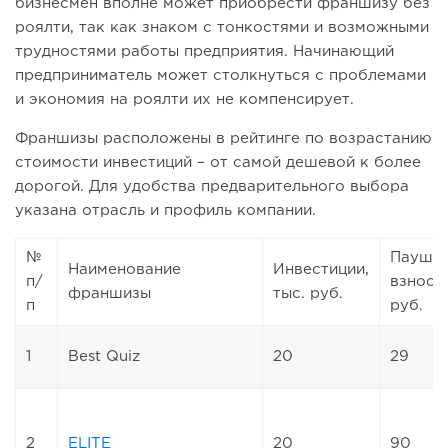
бизнесмен вполне может приобрести франшизу без
роялти, так как знаком с тонкостями и возможными
трудностями работы предприятия. Начинающий
предприниматель может столкнуться с проблемами
и экономия на роялти их не компенсирует.
Франшизы расположены в рейтинге по возрастанию
стоимости инвестиций – от самой дешевой к более
дорогой. Для удобства предварительного выбора
указана отрасль и профиль компании.
№
Пауша
Наименование
Инвестиции,
п/
взнос, 
франшизы
тыс. руб.
п
руб.
1
Best Quiz
20
29
2
ELITE
20
90