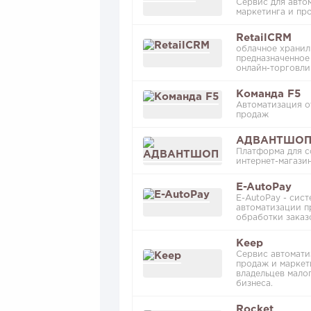
Cервис для авто
маркетинга и пр
RetailCRM
облачное хранил
предназначенное
онлайн-торговли
Команда F5
Автоматизация о
продаж
АДВАНТШО
Платформа для с
интернет-магази
E-AutoPay
E-AutoPay - сист
автоматизации п
обработки заказ
Keep
Сервис автомати
продаж и маркет
владельцев мало
бизнеса.
Rocket