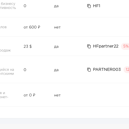
 бизнесу
HF1
0
да
тивность
елов
от 600 ₽
нет
HFpartner22
5%
23 $
да
продаж
PARTNER003
ийся на
1
0
да
нтскими
я и
от 0 ₽
нет
рнет-