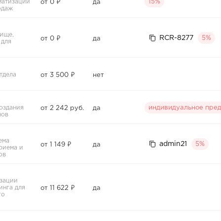
матизации
15%
от 0 ₽
да
одаж
ище,
RCR-8277
5%
от 0 ₽
да
 для
тдела
от 3 500 ₽
нет
П
оздания
индивидуальное пре
от 2 242 руб.
да
нов
ема
admin21
5%
от 1 149 ₽
да
риема и
ов
зации
инга для
от 11 622 ₽
да
го