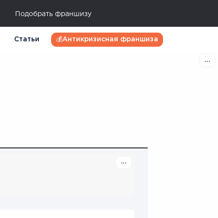
Подобрать франшизу
Статьи
💰Антикризисная франшиза