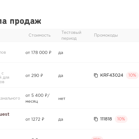
ла продаж
Тестовый
Стоимость
Промокоды
период
лов
от 178 000 ₽
да
 с
KRF43024
10%
от 290 ₽
да
й для
ов
от 5 400 ₽/
канального
нет
месяц
uest
111818
10%
от 1272 ₽
да