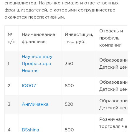
специалистов. На рынке немало и ответственных
франшизодателей, с которыми сотрудничество
окажется перспективным.
Отрасль и
№
Наименование
Инвестиции,
профиль
п/п
франшизы
тыс. руб.
компании
Научное шоу
Образование.
1
Профессора
350
Детский цент
Николя
Образование.
2
IQ007
800
Детский цент
Образование.
3
Англичанка
520
Детский цент
Розничная
торговля чер
4
BSshina
500