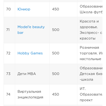
Образование.
70
Юниор
450
Школа футбо
Красота и
Model’e beauty
здоровье.
71
500
bar
Экспресс- са
красоты
Розничная
72
Hobby Games
500
торговля. Иг
настольные
Образование.
73
Дети МВА
500
Детская бизн
-школа
ИТ.
Виртуальная
74
450
Образовател
энциклопедия
проект