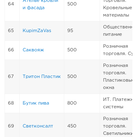
Ателье кровли
торговля.
64
500
и фасада
Кровельные
материалы
Общественно
65
KupimZaVas
95
питание
Розничная
66
Саквояж
500
торговля. Су
Розничная
торговля.
67
Тритон Пластик
500
Пластиковые
окна
ИТ. Платежны
68
Бутик пива
800
системы
Розничная
69
Светконсалт
450
торговля.
Светильники