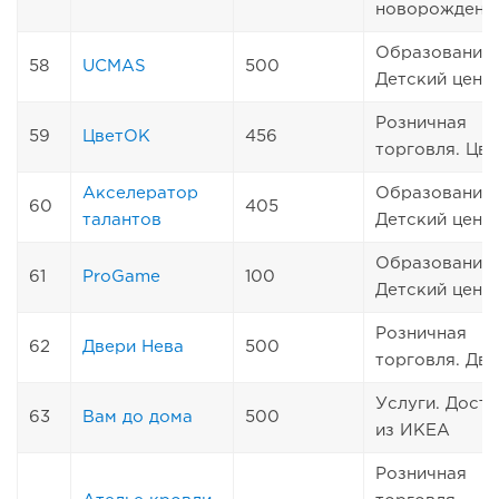
новорожденн
Образование.
58
UCMAS
500
Детский цент
Розничная
59
ЦветОК
456
торговля. Цв
Акселератор
Образование.
60
405
талантов
Детский цент
Образование.
61
ProGame
100
Детский цент
Розничная
62
Двери Нева
500
торговля. Две
Услуги. Дост
63
Вам до дома
500
из ИКЕА
Розничная