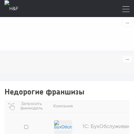
Недорогие франшизы
Запросить
Компания
финмодель
1C: БухОбслуживани