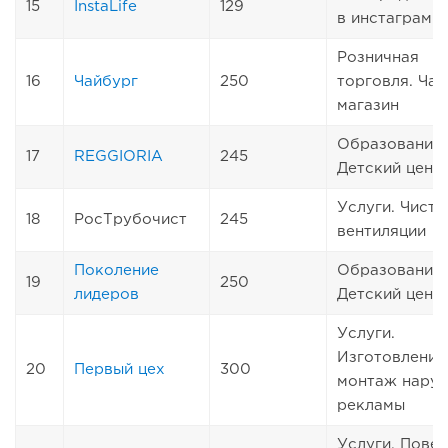
15
InstaLife
129
в инстаграмм
Розничная
16
Чайбург
250
торговля. Ча
магазин
Образование.
17
REGGIORIA
245
Детский цент
Услуги. Чистк
18
РосТрубочист
245
вентиляции
Поколение
Образование.
19
250
лидеров
Детский цент
Услуги.
Изготовление
20
Первый цех
300
монтаж нару
рекламы
Услуги. Пове