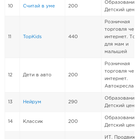
Образование.
10
Считай в уме
200
Детский цент
Розничная
торговля чер
11
TopKids
440
интернет. То
для мам и
малышей
Розничная
торговля чер
12
Дети в авто
200
интернет.
Автокресла
Образование.
13
Нейрум
290
Детский цент
Образование.
14
Классик
200
Детский цент
ИТ. Продвиже