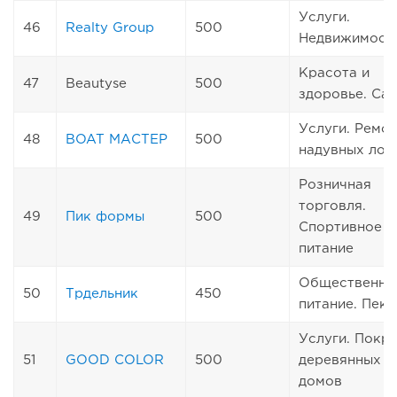
Услуги.
46
Realty Group
500
Недвижимост
Красота и
47
Beautyse
500
здоровье. Сал
Услуги. Ремо
48
BOAT МАСТЕР
500
надувных лод
Розничная
торговля.
49
Пик формы
500
Спортивное
питание
Общественно
50
Трдельник
450
питание. Пек
Услуги. Покр
51
GOOD COLOR
500
деревянных
домов