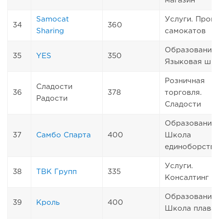
магазин
Samocat
Услуги. Прок
34
360
Sharing
самокатов
Образование.
35
YES
350
Языковая шк
Розничная
Сладости
36
378
торговля.
Радости
Сладости
Образование.
37
Самбо Спарта
400
Школа
единоборств
Услуги.
38
ТВК Групп
335
Консалтинг
Образование.
39
Кроль
400
Школа плава