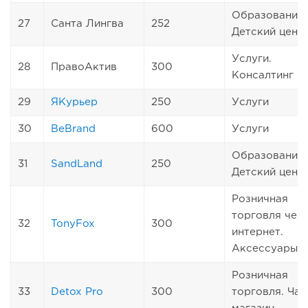
Образование.
27
Санта Лингва
252
Детский цент
Услуги.
28
ПравоАктив
300
Консалтинг
29
ЯКурьер
250
Услуги
30
BeBrand
600
Услуги
Образование.
31
SandLand
250
Детский цент
Розничная
торговля чер
32
TonyFox
300
интернет.
Аксессуары
Розничная
33
Detox Pro
300
торговля. Ча