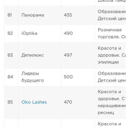
Школа танце
Образование.
81
Панорама
455
Детский цент
Розничная
82
iOptika
490
торговля. Оп
Красота и
83
Депилюкс
497
здоровье. Са
эпиляции
Лидеры
Образование.
84
500
будущего
Детский цент
Красота и
здоровье. Ст
85
Oko Lashes
470
наращивания
ресниц
Красота и