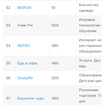
Биочистка
52
BIOFOX
10
одежды
Игровые
53
Уник-Ум
500
технологии в
обучении
Интернет маг
54
REFRO
280
ресторанного
оборудовани
Услуги. Дост
55
Еда в офис
490
еды
Образование.
56
StudyMir
500
Детский цент
Розничная
торговля. То
57
Берегите чудо
490
для