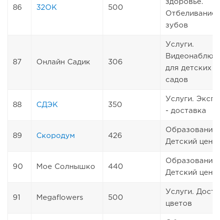
здоровье.
86
32ОК
500
Отбеливание
зубов
Услуги.
Видеонаблюд
87
Онлайн Садик
306
для детских
садов
Услуги. Эксп
88
СДЭК
350
- доставка
Образование.
89
Скородум
426
Детский цент
Образование.
90
Мое Солнышко
440
Детский цент
Услуги. Дост
91
Megaflowers
500
цветов