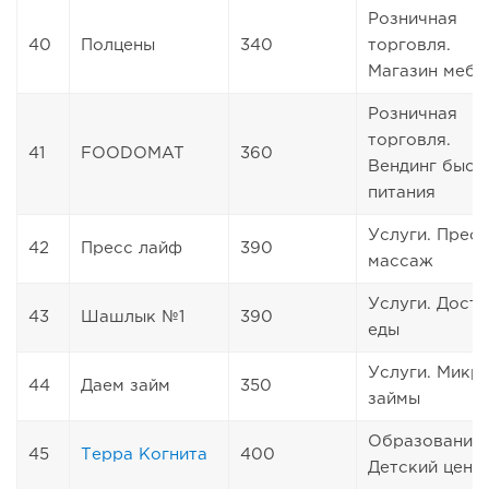
Розничная
40
Полцены
340
торговля.
Магазин мебе
Розничная
торговля.
41
FOODOMAT
360
Вендинг быст
питания
Услуги. Пресс
42
Пресс лайф
390
массаж
Услуги. Дост
43
Шашлык №1
390
еды
Услуги. Микр
44
Даем займ
350
займы
Образование.
45
Терра Когнита
400
Детский цент