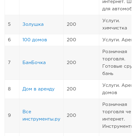
интернет. Ши
для автомоби
Услуги.
5
Золушка
200
химчистка
6
100 домов
200
Услуги. Арен
Розничная
торговля.
7
БанБочка
200
Готовые сруб
бань
Услуги. Арен
8
Дом в аренду
200
домов
Розничная
Все
торговля чер
9
200
инструменты.ру
интернет.
Инструменты