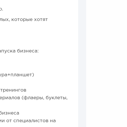
ю.
лых, которые хотят
апуска бизнеса:
тура+планшет)
 тренингов
ериалов (флаеры, буклеты,
бизнеса
ии от специалистов на