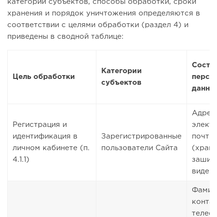
категории субъектов, способы обработки, сроки
хранения и порядок уничтожения определяются в
соответствии с целями обработки (раздел 4) и
приведены в сводной таблице:
Соста
Категории
Цель обработки
персо
субъектов
данны
Адрес
Регистрация и
элект
идентификация в
Зарегистрированные
почты,
личном кабинете (п.
пользователи Сайта
(храни
4.1.1)
зашиф
виде)
Фамили
конта
телеф