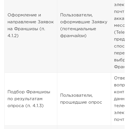
элект
почты,
Оформление и
Пользователи,
аккаун
направление Заявок
оформившие Заявку
мессе
на Франшизы (п.
(потенциальные
(Teleg
4.1.2)
франчайзи)
предп
способ
переч
выбра
Франш
Ответ
вопро
Подбор Франшизы
конта
Пользователи,
по результатам
данные
прошедшие опрос
опроса (п. 4.1.3)
телеф
элект
почты