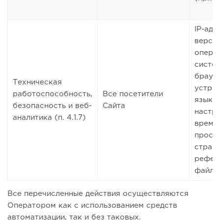
IP-адр
верси
опера
систе
браузе
Техническая
устрой
работоспособность,
Все посетители
языко
безопасность и веб-
Сайта
настро
аналитика (п. 4.1.7)
время
просм
страни
рефер
файло
Все перечисленные действия осуществляются
Оператором как с использованием средств
автоматизации, так и без таковых.