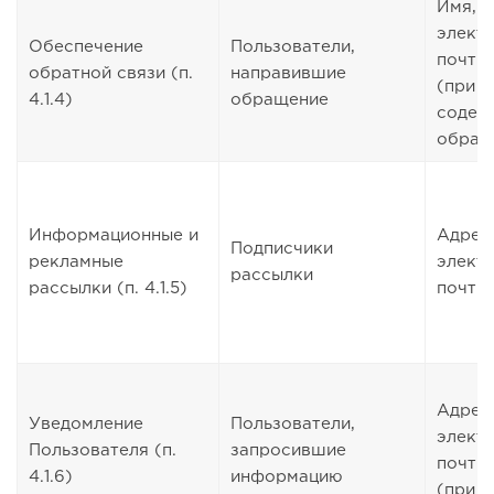
Имя, 
элект
Обеспечение
Пользователи,
почты
обратной связи (п.
направившие
(при у
4.1.4)
обращение
содер
обращ
Информационные и
Адрес
Подписчики
рекламные
элект
рассылки
рассылки (п. 4.1.5)
почты
Адрес
Уведомление
Пользователи,
элект
Пользователя (п.
запросившие
почты
4.1.6)
информацию
(при н