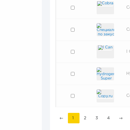
C
С
I
H
C
←
1
2
3
4
→