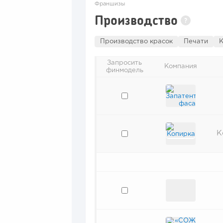
Франшизы
Производство
?
Производство красок
Печати
К
Запросить
Компания
финмодель
К