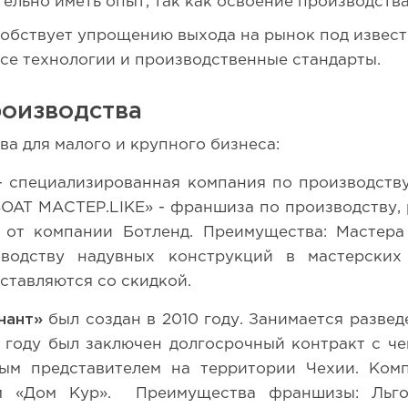
льно иметь опыт, так как освоение производства
обствует упрощению выхода на рынок под извест
се технологии и производственные стандарты.
оизводства
а для малого и крупного бизнеса:
 специализированная компания по производству
BOAT МАСТЕР.LIKE» - франшиза по производству, 
 от компании Ботленд. Преимущества: Мастера
водству надувных конструкций в мастерских 
ставляются со скидкой.
нант»
был создан в 2010 году. Занимается разве
3 году был заключен долгосрочный контракт с ч
ым представителем на территории Чехии. Ком
м «Дом Кур». Преимущества франшизы: Льг