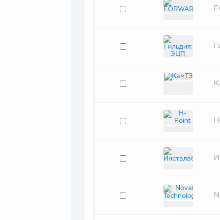
F
Г
К
H
И
N