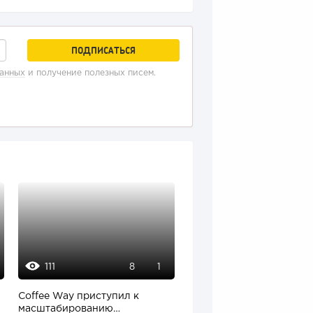
данных
и получение полезных писем.
111
13646
8
1
0
Coffee Way приступил к
onlinePBX - обзор
масштабированию
функционала + плюсы и