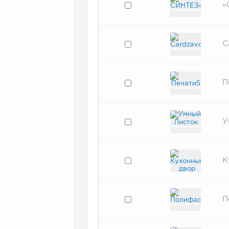
«
C
П
У
К
П