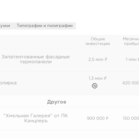
ухни
Типографии и полиграфии
Общие
Месячн
инвестиции
прибы
Запатентованные фасадные
2,5 млн ₽
1 млн 
термопанели
1,3 млн ₽
опирка
420 00
Другое
"Хмельная Галерея" от ПК
900 000 ₽
150 000
Канцлеръ