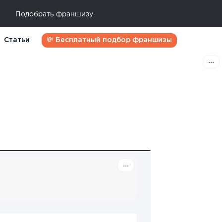
Подобрать франшизу
Статьи
💸 Бесплатный подбор франшизы