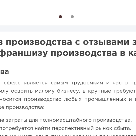
26 году:...
для открытия заведения
1
2
 производства с отзывами з
франшизу производства в к
ва
й сфере является самым трудоемким и часто тр
илу освоить малому бизнесу, в крупные требуют
тносится производство любых промышленных и п
е производства:
е затраты для полномасштабного производства.
потребуется найти перспективный рынок сбыта.