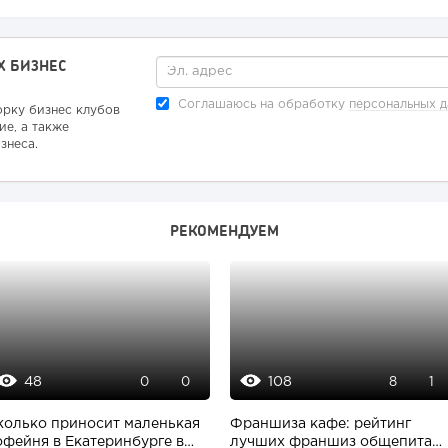
Х БИЗНЕС
Соглашаюсь на обработку
персональных 
орку бизнес клубов
ие, а также
знеса.
РЕКОМЕНДУЕМ
48
108
0
0
8
1
колько приносит маленькая
Франшиза кафе: рейтинг
офейня в Екатеринбурге в
лучших франшиз общепита