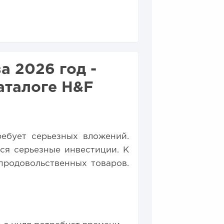
собственной модели
минусы
производства...
а 2026 год -
аталоге H&F
ебует серьезных вложений.
ся серьезные инвестиции. К
родовольственных товаров.