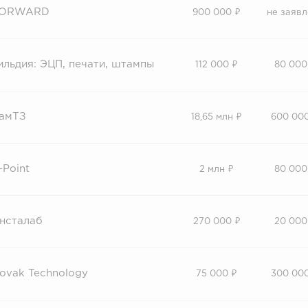
ORWARD
900 000 ₽
не заявл
ильдия: ЭЦП, печати, штампы
112 000 ₽
80 000
амТЗ
18,65 млн ₽
600 00
-Point
2 млн ₽
80 000
нсталаб
270 000 ₽
20 000
ovak Technology
75 000 ₽
300 00