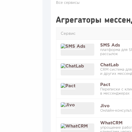
Все сервисы
Агрегаторы мессе
Сервис
SMS Ads
платформа для S
рассылок
ChatLab
CRM система для
и других мессен
Pact
Переписки с кли
в мессенджерах
Jivo
Онлайн-консульт
WhatCRM
упрощение рабо
клиентами через