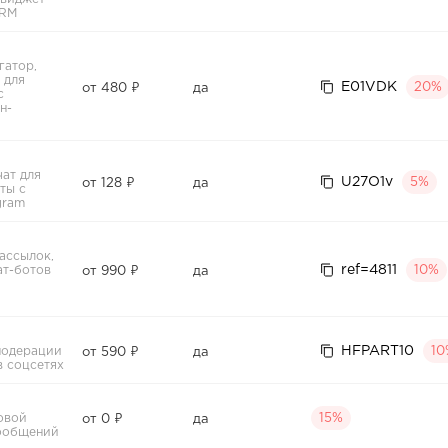
CRM
гатор,
 для
E01VDK
20%
от 480 ₽
да
с
н-
ат для
U27O1v
5%
от 128 ₽
да
ты с
gram
ассылок,
ref=4811
ат-ботов
10%
от 990 ₽
да
HFPART10
модерации
10
от 590 ₽
да
в соцсетях
овой
15%
от 0 ₽
да
ообщений