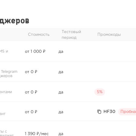
нджеров
Тестовый
Стоимость
Промокоды
период
MS и
от 1 000 ₽
да
 Telegram
от 0 ₽
да
джеров
ентами
5%
от 0 ₽
да
HF30
Пробна
от 0 ₽
да
ант
ты с
1 390 ₽/мес
да
 виджет