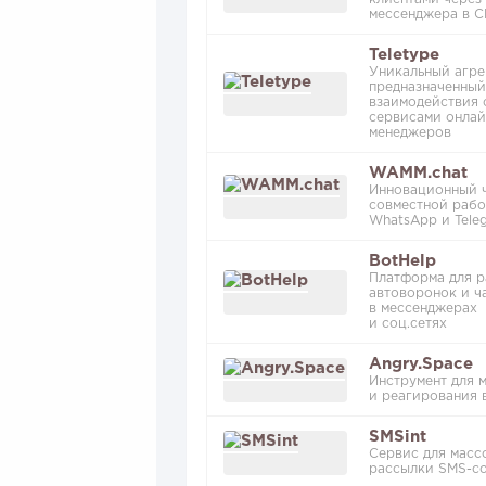
мессенджера в 
Teletype
Уникальный агре
предназначенный
взаимодействия 
сервисами онлай
менеджеров
WAMM.chat
Инновационный ч
совместной рабо
WhatsApp и Tele
BotHelp
Платформа для р
автоворонок и ч
в мессенджерах
и соц.сетях
Angry.Space
Инструмент для 
и реагирования 
SMSint
Сервис для масс
рассылки SMS-с