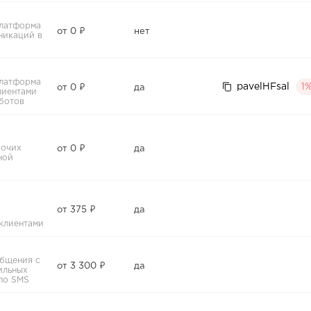
платформа
от 0 ₽
нет
никаций в
платформа
pavelHFsal
1
от 0 ₽
да
лиентами
ботов
бочих
от 0 ₽
да
ной
от 375 ₽
да
клиентами
общения с
от 3 300 ₽
да
ильных
по SMS