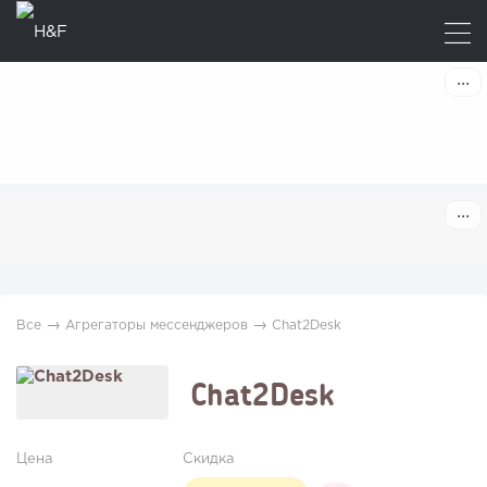
→
→
Все
Агрегаторы мессенджеров
Chat2Desk
Chat2Desk
Цена
Скидка