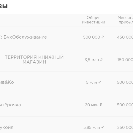
зы
Общие
Месячн
инвестиции
прибы
C: БухОбслуживание
500 000 ₽
450 00
ТЕРРИТОРИЯ КНИЖНЫЙ
3,5 млн ₽
150 000
МАГАЗИН
ив&Ко
5 млн ₽
500 00
ятёрочка
20 млн ₽
500 00
укойл
5,85 млн ₽
250 00