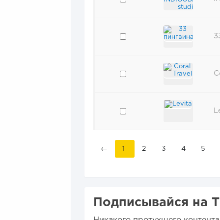
3
C
L
←
1
2
3
4
5
Подписывайся на Т