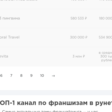
3 пингвина
580 533 ₽
180 000
oral Travel
300 000 ₽
534 900
в сред
evita
3 млн ₽
300 ты
рубле
6
7
8
9
10
→
ОП-1 канал по франшизам в руне