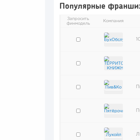
Популярные франши
Запросить
Компания
финмодель
1
П
П
Л