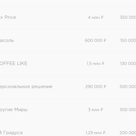
ix Price
4 млн ₽
350 00
асоль
600 000 ₽
150 000
OFFEE LIKE
1,5 млн ₽
130 000
ерсональное решение
290 000 ₽
500 00
ругие Миры
3 млн ₽
300 00
4 Градуса
1,29 млн ₽
200 00