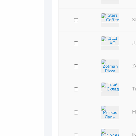
S
Д
Z
Т
М
I