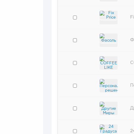
F
Ф
C
П
Д
2