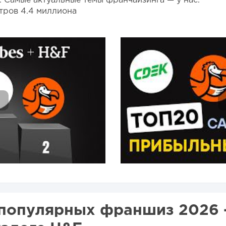
. Самые актуальные темы франчайзинга — у нас.
тров 4.4 миллиона
популярных франшиз 2026 -