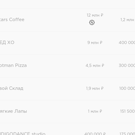
12 млн ₽
tars Coffee
1,2 млн
ЕД ХО
9 млн ₽
400 00
otman Pizza
4,5 млн ₽
300 00
вой Склад
1,9 млн ₽
100 000
ягкие Лапы
1 млн ₽
151 500
NDIGODANCE studio
400 000 ₽
175 000