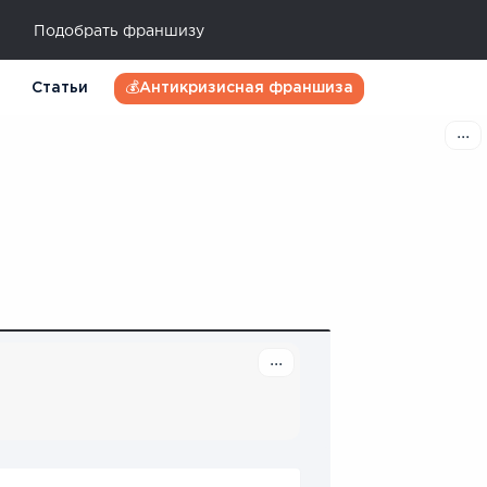
Подобрать франшизу
Статьи
💰Антикризисная франшиза