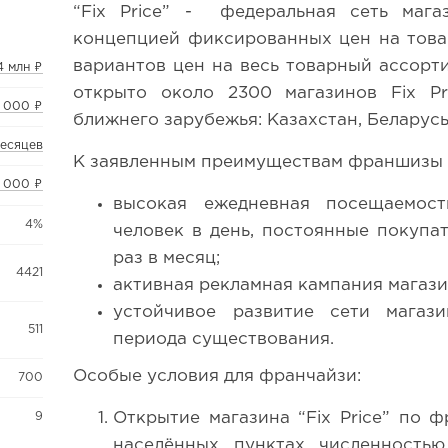
“Fix Price” - федеральная сеть маг
концепцией фиксированных цен на това
вариантов цен на весь товарный ассорт
4 млн ₽
открыто около 2300 магазинов Fix P
 000 ₽
ближнего зарубежья: Казахстан, Беларусь,
месяцев
К заявленным преимуществам франшизы Fi
 000 ₽
высокая ежедневная посещаемос
4%
человек в день, постоянные покупа
раз в месяц;
4421
активная рекламная кампания магази
устойчивое развитие сети магаз
511
периода существования.
Особые условия для франчайзи:
700
9
Открытие магазина “Fix Price” по 
населённых пунктах численностью