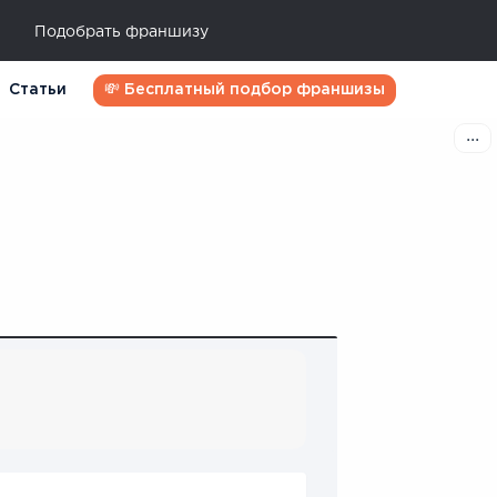
Подобрать франшизу
Статьи
💸 Бесплатный подбор франшизы