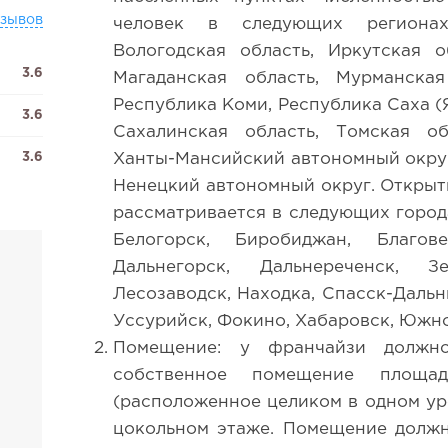
тзывов
человек в следующих регионах:
Вологодская область, Иркутская о
3.6
Магаданская область, Мурманская
Республика Коми, Республика Саха (Я
3.6
Сахалинская область, Томская об
3.6
Ханты-Мансийский автономный округ
Ненецкий автономный округ. Открыт
рассматривается в следующих города
Белогорск, Биробиджан, Благов
Дальнегорск, Дальнереченск, Зе
Лесозаводск, Находка, Спасск-Дальни
Уссурийск, Фокино, Хабаровск, Южн
Помещение: у франчайзи должн
собственное помещение площа
(расположенное целиком в одном ур
цокольном этаже. Помещение должн