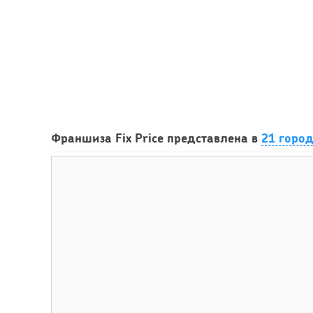
Франшиза Fix Price представлена в
21 горо
36
Сколько приносит маленькая кофейня в Екатеринбург