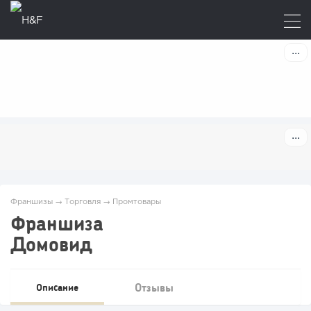
Франшизы
→
Торговля
→
Промтовары
Франшиза
Домовид
Отзывы
Описание