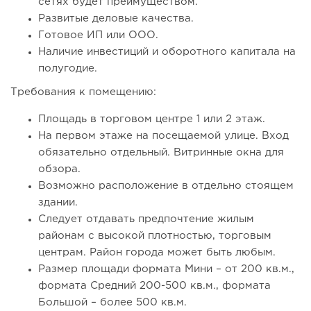
сетях будет преимуществом.
Развитые деловые качества.
Готовое ИП или ООО.
Наличие инвестиций и оборотного капитала на
полугодие.
154
11
2
Требования к помещению:
Франшиза кафе: рейтинг лучших франшиз общепита для
Площадь в торговом центре 1 или 2 этаж.
открытия заведения
На первом этаже на посещаемой улице. Вход
обязательно отдельный. Витринные окна для
обзора.
Возможно расположение в отдельно стоящем
здании.
Следует отдавать предпочтение жилым
районам с высокой плотностью, торговым
центрам. Район города может быть любым.
Размер площади формата Мини – от 200 кв.м.,
формата Средний 200-500 кв.м., формата
Большой – более 500 кв.м.