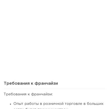
110
0
0
Сколько приносит маленькая кофейня в Екатеринбурге в
2026 году:...
Требования к франчайзи
Требования к франчайзи:
Опыт работы в розничной торговле в больших