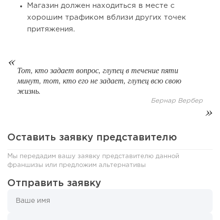
137
10
2
Магазин должен находиться в месте с
хорошим трафиком вблизи других точек
Coffee Way приступил к масштабированию собственной
притяжения.
модели производства...
Тот, кто задает вопрос, глупец в течение пяти
минут, тот, кто его не задает, глупец всю свою
жизнь.
Бернар Вербер
Оставить заявку представителю
Мы передадим вашу заявку представителю данной
франшизы или предложим альтернативы
140
10
2
Отправить заявку
От стартапа за 30 тысяч рублей до бизнеса стоимостью
миллиарды:...