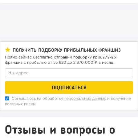
197
14
2
«Прибыль 20 млн в год, а я ездил на метро»: куда в
ПОЛУЧИТЬ ПОДБОРКУ ПРИБЫЛЬНЫХ ФРАНШИЗ
интернет-магазине...
Прямо сейчас бесплатно отправим подборку прибыльных
франшиз с прибылью от 55 620 до 2 370 000 ₽ в месяц.
Соглашаюсь на обработку
персональных данных
и получение
полезных писем.
Отзывы и вопросы о
151
10
2