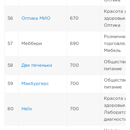
Оптика
Красота и
56
Оптика МИО
670
здоровье.
Оптика
Розничная
57
Меббери
690
торговля.
Мебель
Обществен
58
Две печеньки
700
питание
Обществен
59
Макбургерс
700
питание
Красота и
здоровье.
60
Helix
700
Лаборатор
диагностик