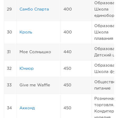
Образован
29
Самбо Спарта
400
Школа
единоборс
Образован
30
Кроль
400
Школа
плавания
Образован
31
Мое Солнышко
440
Детский це
Образован
32
Юниор
450
Школа фут
Обществен
33
Give me Waffle
450
питание
Розничная
торговля.
34
Акконд
450
Кондитерс
изделия