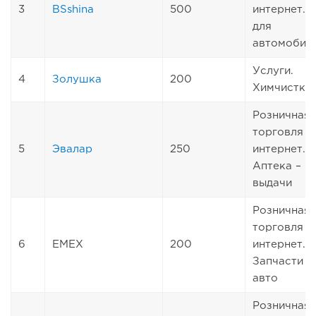
3
BSshina
500
интернет. 
для
автомобил
Услуги.
4
Золушка
200
Химчистка
Розничная
торговля ч
5
Эвалар
250
интернет.
Аптека – п
выдачи
Розничная
торговля ч
6
EMEX
200
интернет.
Запчасти д
авто
Розничная