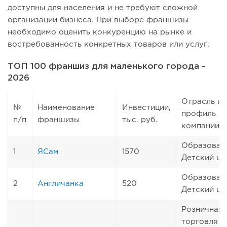
доступны для населения и не требуют сложной
организации бизнеса. При выборе франшизы
необходимо оценить конкуренцию на рынке и
востребованность конкретных товаров или услуг.
ТОП 100 франшиз для маленького города -
2026
Отрасль и
№
Наименование
Инвестиции,
профиль
п/п
франшизы
тыс. руб.
компании
Образован
1
ЯСам
1570
Детский це
Образован
2
Англичанка
520
Детский це
Розничная
торговля ч