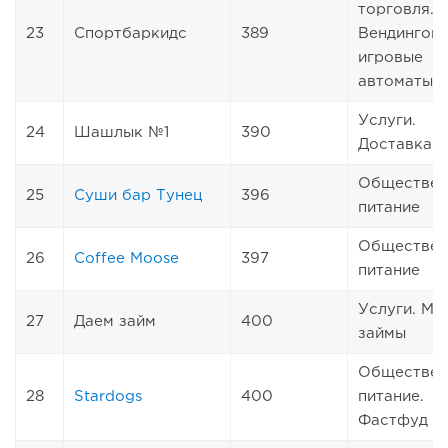
торговля.
23
Спортбаркидс
389
Вендингов
игровые
автоматы
Услуги.
24
Шашлык №1
390
Доставка е
Обществен
25
Суши бар Тунец
396
питание
Обществен
26
Coffee Moose
397
питание
Услуги. Ми
27
Даем займ
400
займы
Обществен
28
Stardogs
400
питание.
Фастфуд