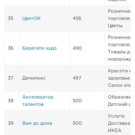
Розничная
35
ЦветОК
456
торговля.
Цветы
Розничная
торговля.
36
Берегите чудо
490
Товары дл
новорожде
Красота и
37
Депилюкс
497
здоровье.
Салон эпил
Акселератор
Образован
38
500
талантов
Детский це
Услуги.
39
Вам до дома
500
Доставка и
ИКЕА