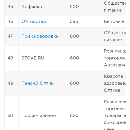
Обществен
45
Кофиока
500
питание
46
ОК мастер
595
Бытовые ус
Обществен
47
Три сковородки
600
питание
Розничная
48
STOXE.RU
600
торговля.
Автозапча
Красота и
49
ПенснЭ Оптик
600
здоровье.
Оптика
Розничная
торговля.
50
Пойдем зайдем
620
Товары по
фиксирова
цене