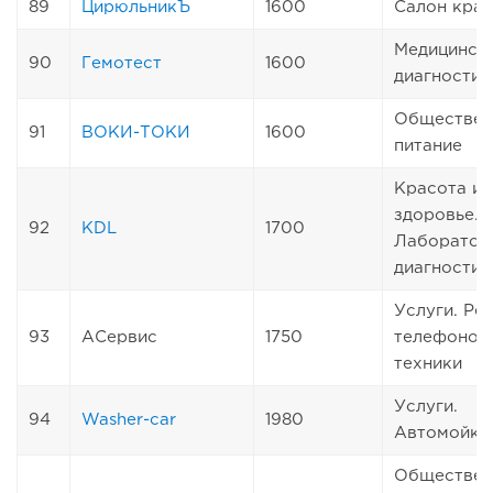
89
ЦирюльникЪ
1600
Салон кра
Медицинск
90
Гемотест
1600
диагностик
Обществен
91
ВОКИ-ТОКИ
1600
питание
Красота и
здоровье.
92
KDL
1700
Лаборатор
диагностик
Услуги. Ре
93
АСервис
1750
телефонов
техники
Услуги.
94
Washer-car
1980
Автомойка
Обществен