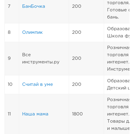
торговля.
7
БанБочка
200
Готовые с
бань.
Образован
8
Олимпик
200
Школа фут
Розничная
Все
торговля ч
9
200
инструменты.ру
интернет.
Инструмен
Образован
10
Считай в уме
200
Детский це
Розничная
торговля ч
11
Наша мама
1800
интернет.
Товары дл
и малышей