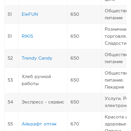
Обществен
51
EleFUN
650
питание
Розничная
51
RIKIS
650
торговля.
Сладости
Обществен
52
Trendy Candy
650
питание
Обществен
Хлеб ручной
53
650
питание.
работы
Пекарня
Услуги. Ре
54
Экспресс - сервис
650
электрони
Красота и
55
Айкрафт оптик
670
здоровье.