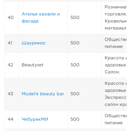
Розничная
Ателье кровли и
торговля.
40
500
фасада
Кровельны
материалы
Обществен
41
Шаурмилс
500
питание
Красота и
42
Beautyset
500
здоровье.
Салон.
Красота и
здоровье.
43
Model’e beauty bar
500
Экспресс -
салон крас
Обществен
44
ЧебурекМИ
500
питание