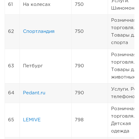
Услуги.
61
На колесах
750
Шиномонт
Розничная
торговля.
62
Спортландия
750
Товары дл
спорта
Розничная
торговля.
63
Петбург
790
Товары дл
животных
Услуги. Ре
64
Pedant.ru
790
телефонов
Розничная
торговля.
65
LEMIVE
798
Детская
одежда