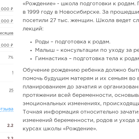
«Рождение» - школа подготовки к родам.
 000 ₽
в 1999 году в Новосибирске. За прошедш
посетили 27 тыс. женщин. Школа ведет 
 000 ₽
лекций:
месяцев
Роды – подготовка к родам.
4 000 ₽
Малыш – консультации по уходу за р
7%
Гимнастика – подготовка тела к рода
Обучение рождению ребенка должно быть
1
помочь будущим матерям и их семьям во 
планированием до зачатия и организован
25
протяжении всей беременности, основыв
эмоциональных изменениях, происходящи
отзыва
Точная информация относительно зачати
изменений беременности, родов и ухода 
2.2
курсах школы «Рождение».
2.2