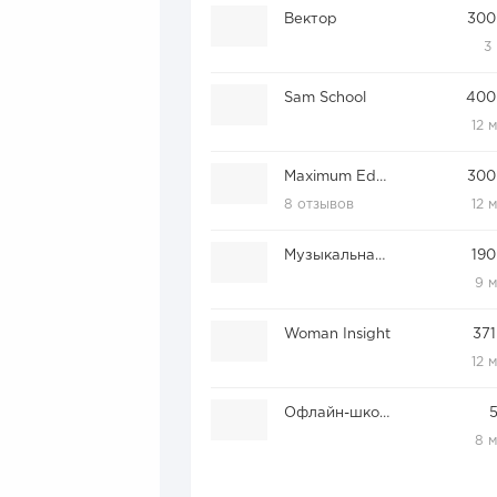
Вектор
300
3
Sam School
400
12 
Maximum Education
300
8 отзывов
12 
Музыкальная академия 20-20
190
9 
Woman Insight
371
12 
Офлайн-школа Skillbox
8 