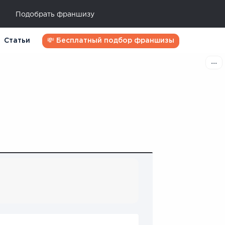
Подобрать франшизу
Статьи
💸 Бесплатный подбор франшизы