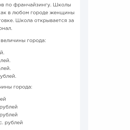
ов по франчайзингу. Школы
 как в любом городе женщины
овке. Школа открывается за
онал.
 величины города:
й.
блей.
блей.
рублей.
чины города:
лей
 рублей
 рублей
с. рублей