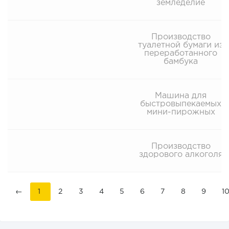
земледелие
Производство
туалетной бумаги из
переработанного
бамбука
Машина для
быстровыпекаемых
мини-пирожных
Производство
здорового алкоголя
←
1
2
3
4
5
6
7
8
9
1