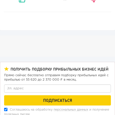
81
0
0
ПОЛУЧИТЬ ПОДБОРКУ ПРИБЫЛЬНЫХ БИЗНЕС ИДЕЙ
Coffee Way приступил к масштабированию собственной
модели производства...
Прямо сейчас бесплатно отправим подборку прибыльных идей с
прибылью от 55 620 до 2 370 000 ₽ в месяц.
Соглашаюсь на обработку
персональных данных
и получение
полезных писем.