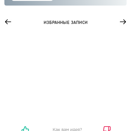
ИЗБРАННЫЕ ЗАПИСИ
73
0
0
Франшиза кафе: рейтинг лучших франшиз общепита для
открытия заведения
Как вам идея?