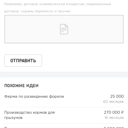
Например: договор коммерческой концессии, лицензионный
договор, скрины переписок и прочее
82
0
0
Конференции августа 2026: лучшие мероприятия месяца
для бизнеса,...
ПОХОЖИЕ ИДЕИ
Ферма по разведению форели
25 000
60 месяцев
Производство кормов для
270 000 ₽
грызунов
16 месяцев