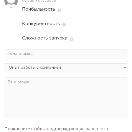
121
0
0
07 АВГУСТА 2026
Прибыльность
Отзыв SSL-сертификатов у банков: как это влияет на
российский...
Конкурентность
Сложность запуска
140
9
2
«Прибыль 20 млн в год, а я ездил на метро»: куда в
интернет-магазине...
Прикрепите файлы подтверждающие ваш отзыв