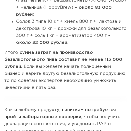
(FastFerment) + рефрактометр (ATC40, ATC80)
+ мельница (HoppyBrew) –
около 83 000
рублей;
Солод 3 типа 10 кг + хмель 800 г + лактоза и
декстроза 10 кг + дрожжи для безалкогольного
300 г + соль 1 кг + ароматизатор 400 г –
около 32 000 рублей
.
Итого
сумма затрат на производство
безалкогольного пива составит не менее 115 000
рублей.
Если вы желаете начать полноценный
бизнес и варить другую безалкогольную продукцию,
то по советам экспертов необходимо умножить
инвестиции в пять раз.
Как и любому продукту,
напиткам потребуется
пройти лабораторные проверки
, чтобы получить
декларацию соответствия, и уведомить РАР о
начале производства пищевой продукции.