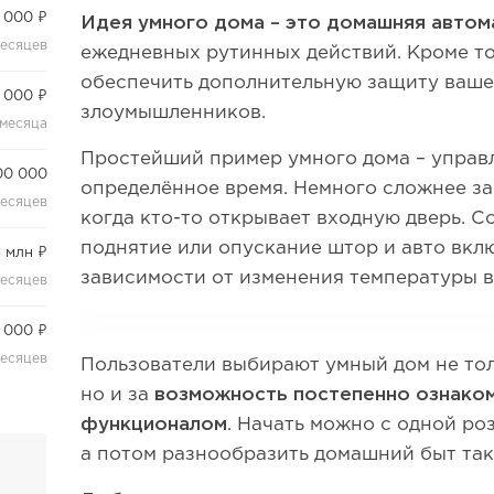
 000 ₽
Идея умного дома – это
домашняя автом
месяцев
ежедневных рутинных действий. Кроме то
обеспечить дополнительную защиту ваше
 000 ₽
злоумышленников.
 месяца
Простейший пример умного дома – управ
00 000
определённое время. Немного сложнее за
месяцев
когда кто-то открывает входную дверь. С
поднятие или опускание штор и авто вкл
5 млн ₽
зависимости от изменения температуры
месяцев
 000 ₽
месяцев
Пользователи выбирают умный дом не тол
но и за
возможность постепенно ознаком
функционалом
. Начать можно с одной ро
а потом разнообразить домашний быт так,