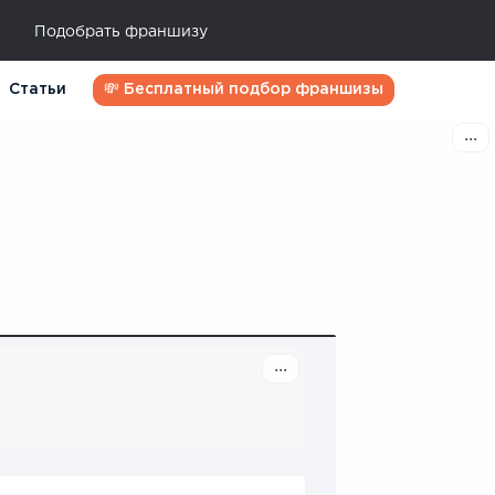
Подобрать франшизу
Статьи
💸 Бесплатный подбор франшизы