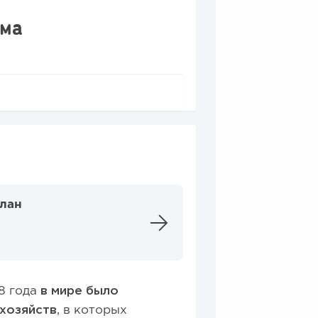
ома
план
18 года
в мире было
хозяйств
, в которых