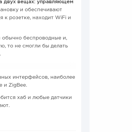
а двух вещах:
управляющем
тановку и обеспечивают
 к розетке, находит WiFi и
и обычно беспроводные и,
ю, то не смогли бы делать
.
вных интерфейсов, наиболее
e и ZigBee.
бится хаб и любые датчики
вают.