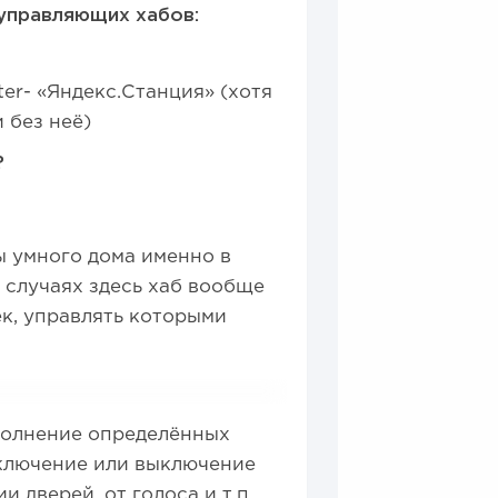
управляющих хабов:
er- «Яндекс.Станция» (хотя
 без неё)
?
ы умного дома именно в
 случаях здесь хаб вообще
ек, управлять которыми
полнение определённых
включение или выключение
 дверей, от голоса и т.п.