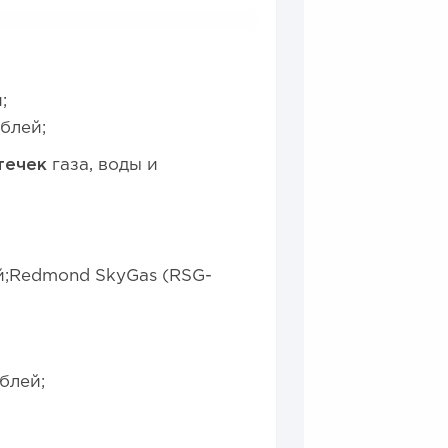
;
ублей;
течек
газа, воды и
ей;Redmond SkyGas (RSG-
блей;