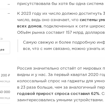
присутствовала бы хотя бы одна
система 
—
К 2023 году их число должно достигнуть 
—
число, ведь оно означает, что
системы ум
всех домов
, подключенных к сети широк
Объём рынка составит 157 млрд. долларов
са
Самую свежую и более подробную инф
все, что с ним связано, можно узнать 
дее
Россия значительно отстаёт от мировых 
видны и у нас. За первый квартал 2020 г
 200 ₽
колоссальный спрос на гаджеты для умног
 месяца
в 23 раза больше, чем за аналогичный пер
60 000
годовой прирост спроса составил 62%.
С
 месяца
заинтересовались умными устройствами.