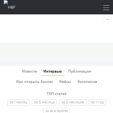
Новости
Интервью
Публикации
Как открыть бизнес
Кейсы
Эксклюзив
ТОП статей
за 1 месяц
за 3 месяца
за 6 месяцев
за 1 год
за все время