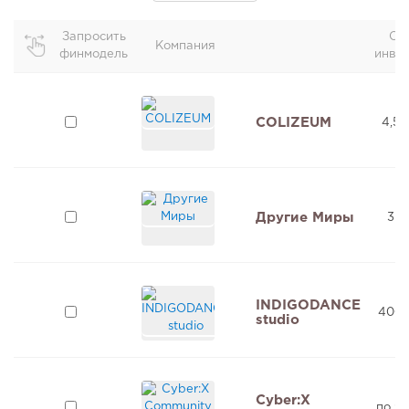
Запросить
Об
Компания
финмодель
инве
COLIZEUM
4,5 
Другие Миры
3 м
INDIGODANCE
400 
studio
Cyber:X
по з