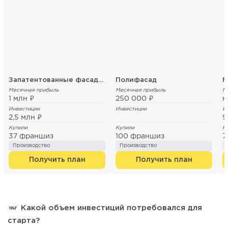
Запатентованные фасадные термопанели
Полифасад
F
Месячная прибыль
Месячная прибыль
М
1 млн ₽
250 000 ₽
н
Инвестиции
Инвестиции
И
2,5 млн ₽
9
Купили
Купили
К
37 франшиз
100 франшиз
7
Производство
Производство
Получить план
Получить план
Какой объем инвестиций потребовался для
старта?