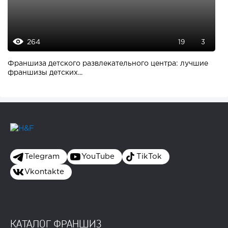
264
19
3
Франшиза детского развлекательного центра: лучшие
франшизы детских...
Telegram
YouTube
TikTok
Vkontakte
КАТАЛОГ ФРАНШИЗ