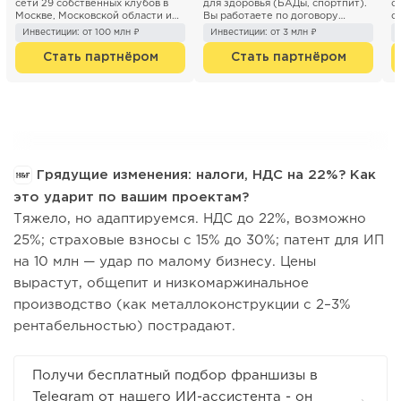
сети 29 собственных клубов в
для здоровья (БАДы, спортпит).
о
Москве, Московской области и
Вы работаете по договору
с
Санкт- Петербурге. Компани...
коммерческой концесси...
с
Инвестиции: от 100 млн ₽
Инвестиции: от 3 млн ₽
сп
Стать партнёром
Стать партнёром
Грядущие изменения: налоги, НДС на 22%? Как
это ударит по вашим проектам?
Тяжело, но адаптируемся. НДС до 22%, возможно
25%; страховые взносы с 15% до 30%; патент для ИП
на 10 млн — удар по малому бизнесу. Цены
вырастут, общепит и низкомаржинальное
производство (как металлоконструкции с 2–3%
рентабельностью) пострадают.
Получи бесплатный подбор франшизы в
Telegram от нашего ИИ-ассистента - он