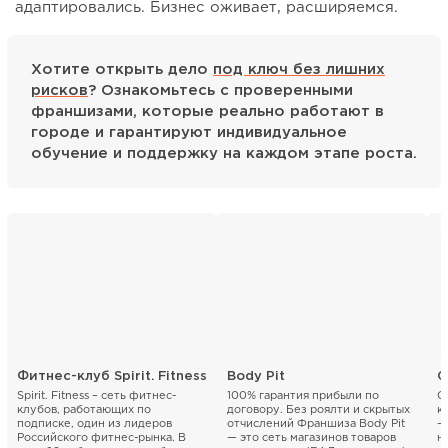
адаптировались. Бизнес оживает, расширяемся.
Хотите открыть дело
под ключ без лишних
рисков
? Ознакомьтесь с проверенными
франшизами, которые реально работают в
городе и гарантируют индивидуальное
обучение и поддержку на каждом этапе роста.
Фитнес-клуб Spirit. Fitness
Body Pit
C
Spirit. Fitness – сеть фитнес-
100% гарантия прибыли по
C
клубов, работающих по
договору. Без роялти и скрытых
к
подписке, один из лидеров
отчислений Франшиза Body Pit
—
Российского фитнес-рынка. В
— это сеть магазинов товаров
н