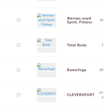
Фитнес-клуб
100 
Spirit. Fitness
Total Body
2 м
RamaYoga
298 
От 6
CLEVERSPORT
ру