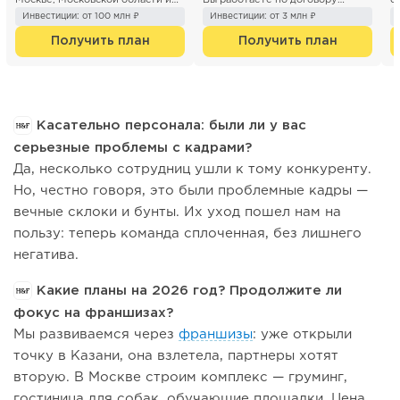
Санкт- Петербурге. Компани...
коммерческой концесси...
с
Инвестиции: от 100 млн ₽
Инвестиции: от 3 млн ₽
сп
Получить план
Получить план
Касательно персонала: были ли у вас
серьезные проблемы с кадрами?
Да, несколько сотрудниц ушли к тому конкуренту.
Но, честно говоря, это были проблемные кадры —
вечные склоки и бунты. Их уход пошел нам на
пользу: теперь команда сплоченная, без лишнего
негатива.
Какие планы на 2026 год? Продолжите ли
фокус на франшизах?
Мы развиваемся через
франшизы
: уже открыли
точку в Казани, она взлетела, партнеры хотят
вторую. В Москве строим комплекс — груминг,
гостиница для собак, обучающие площадки. Цена