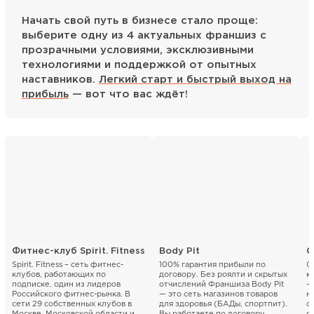
Начать свой путь в бизнесе стало проще:
выберите одну из 4 актуальных франшиз с
прозрачными условиями, эксклюзивными
технологиями и поддержкой от опытных
наставников.
Легкий старт и быстрый выход на
прибыль
— вот что вас ждёт!
Фитнес-клуб Spirit. Fitness
Body Pit
C
Spirit. Fitness – сеть фитнес-
100% гарантия прибыли по
C
клубов, работающих по
договору. Без роялти и скрытых
к
подписке, один из лидеров
отчислений Франшиза Body Pit
—
Российского фитнес-рынка. В
— это сеть магазинов товаров
н
сети 29 собственных клубов в
для здоровья (БАДы, спортпит).
о
Москве, Московской области и
Вы работаете по договору
с