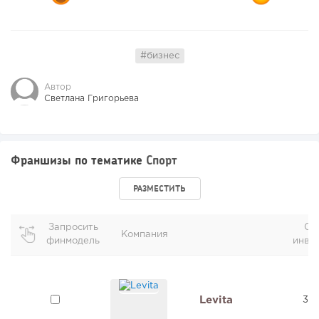
#бизнес
Автор
Светлана Григорьева
Франшизы по тематике
Спорт
РАЗМЕСТИТЬ
Запросить
Об
Компания
финмодель
инве
Levita
3 м