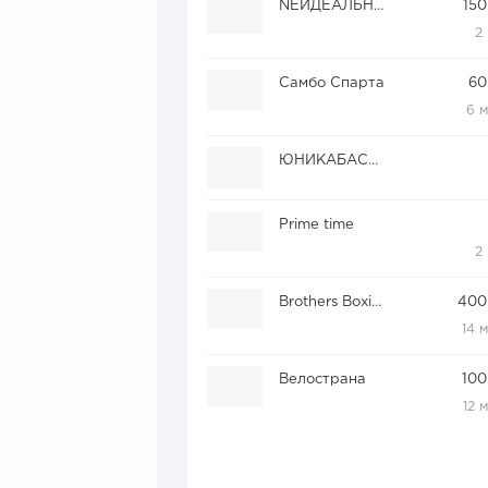
NEИДЕАЛЬНАЯ
150
2
Самбо Спарта
60
6 
ЮНИКАБАСКЕТ
Prime time
2
Brothers Boxing Club
400
14 
Велострана
100
12 