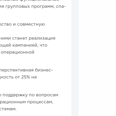
ия групповых программ, спа-
рство и совместную
ними станет реализация
ющей кампанией, что
а операционной
и перспективная бизнес-
ность от 25% на
ю поддержку по вопросам
ерационным процессам,
стемам.