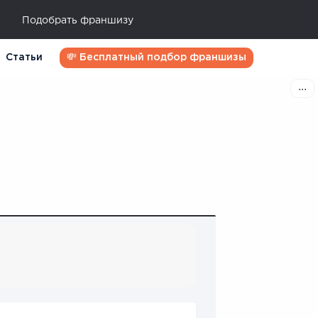
Подобрать франшизу
Статьи
💸 Бесплатный подбор франшизы