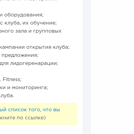
и оборудования;
 клуба, их обучение;
ного зала и групповых
кампании открытия клуба;
о предложения;
для лидогеренарации;
Fitness;
ки и мониторинга;
луба.
ый список того, что вы
кните по ссылке)