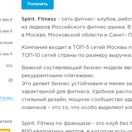
Получить
Spirit. Fitness
– сеть фитнес- клубов, раб
0 млн ₽
из лидеров Российского фитнес-рынка. В
5 млн ₽
в Москве, Московской области и Санкт- П
месяцев
Компания входит в ТОП-5 сетей Москвы п
5 млн ₽
ТОП-10 сетей страны по размеру выручки
10%
Важной составляющей бизнес-модели явл
рекуррентными платежами.
29
Это делает бизнес устойчивым и менее з
характерной для фитнеса. Удобное распо
тзывы
стильный дизайн, мощное сообщество е
новичков – это то, что особо выделяют клие
ителя
Spirit. Fitness по франшизе - это клуб без
800 квадратных метров, в котором есть