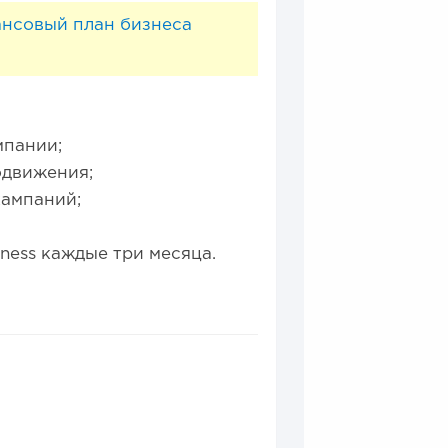
ансовый план бизнеса
мпании;
одвижения;
кампаний;
tness каждые три месяца.