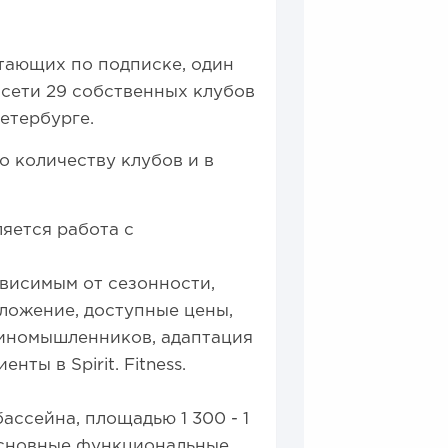
отающих по подписке, один
 сети 29 собственных клубов
етербурге.
о количеству клубов и в
.
яется работа с
ависимым от сезонности,
ложение, доступные цены,
диномышленников, адаптация
нты в Spirit. Fitness.
 бассейна, площадью 1 300 - 1
 основные функциональные