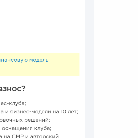
инансовую модель
взнос?
ес-клуба;
 и бизнес-модели на 10 лет;
ровочных решений;
 оснащения клуба;
а на СМР и авторский