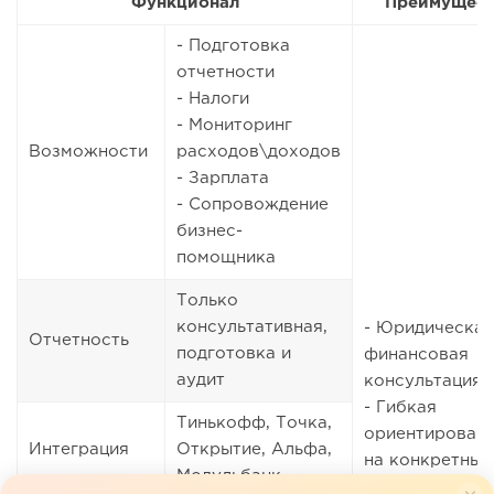
Функционал
Преимущест
- Подготовка
отчетности
- Налоги
- Мониторинг
Возможности
расходов\доходов
- Зарплата
- Сопровождение
бизнес-
помощника
Только
консультативная,
- Юридическая
Отчетность
подготовка и
финансовая
аудит
консультация
- Гибкая
Тинькофф, Точка,
ориентирован
Интеграция
Открытие, Альфа,
на конкретный
Модульбанк
бизнес, специ