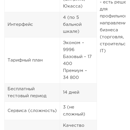
- есть решен
Юкасса)
для
профильного
4 (по 5
направления
Интерфейс
бальной
бизнеса
шкале)
(торговля,
Эконом –
строительств
9996
IT)
Базовый – 17
Тарифный план
400
Премиум –
34 800
Бесплатный
14 дней
тестовый период
3 (не
Сервиса (сложность)
сложный)
Качество