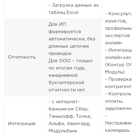
- Загрузка данных из
таблиц Excel
- Консульта
юристов,
Для ИП
профильных
формируется
экспертов
автоматически, без
онлайн
длинных цепочек
- Интеграция
проводок
Отчетность
онлайн касс
Для ООО – только
(Контур ОФД
по итогам года,
Модуль)
ежедневной
- Проверка
бухгалтерской
контрагенто
отчетности нет.
- Контроль
оплаты,
- с интернет-
задолженно
банкингом Сбер,
-
Тинькофф, Точка,
Настраивае
Интеграция
Альфа, Авангард,
календарь с
Модульбанк