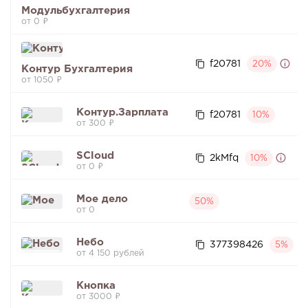
Модульбухгалтерия
от 0 ₽
f20781
20%
Контур Бухгалтерия
от 1050 ₽
Контур.Зарплата
f20781
10%
от 300 ₽
SCloud
2kMfq
10%
от 0 ₽
Мое дело
50%
от 0
Небо
377398426
5%
от 4 150 рублей
Кнопка
от 3000 ₽