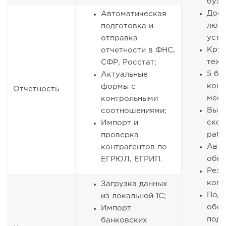
бухг
Дост
Автоматическая
люб
подготовка и
устр
отправка
Круг
отчетности в ФНС,
тех
СФР, Росстат;
5 бе
Актуальные
конс
формы с
Отчетность
мес
контрольными
Выс
соотношениями;
скор
Импорт и
раб
проверка
Авто
контрагентов по
обн
ЕГРЮЛ, ЕГРИП.
Резе
коп
Загрузка данных
Под
из локальной 1С;
обо
Импорт
подр
банковских