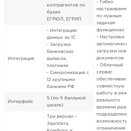
- Гибко
контрагентов по
настраиваемы
базам
по нужным
ЕГРЮЛ, ЕГРИП
задачам
функционал
- Интеграция
- Настройки
данных из 1С
автоматическ
- Загрузка
загрузки новы
банковских
документов
Интеграция
выписок,
- Облачный
платежек
сервис
- Синхронизация с
обеспечивает
12 крупными
совместную
банками РФ
работу в режи
5 (по-5 балльной
реального
Интерфейс
шкале)
времени разны
подразделений
Три версии –
возможностью
Зарплата,
ограничения
Комфорт и