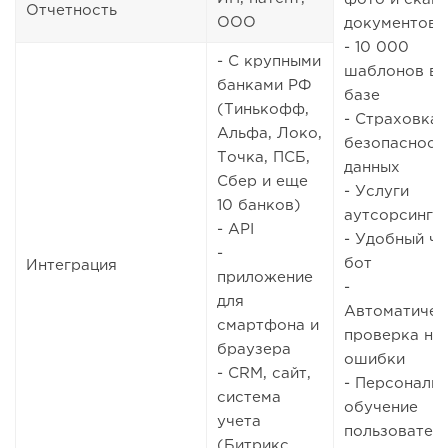
Отчетность
ООО
документов
- 10 000
- С крупными
шаблонов в
банками РФ
базе
(Тинькофф,
- Страховка
Альфа, Локо,
безопасност
Точка, ПСБ,
данных
Сбер и еще
- Услуги
10 банков)
аутсорсинга
- API
- Удобный ча
-
бот
Интеграция
приложение
-
для
Автоматичес
смартфона и
проверка на
браузера
ошибки
- CRM, сайт,
- Персональ
система
обучение
учета
пользовател
(Битрикс,