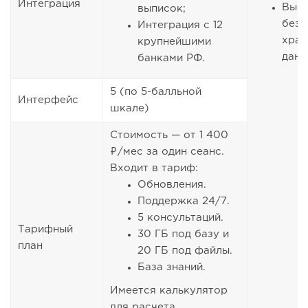
Интеграция
Выс
выписок;
безо
Интеграция с 12
хран
крупнейшими
дан
банками РФ.
5 (по 5-балльной
Интерфейс
шкале)
Стоимость — от 1 400
₽/мес за один сеанс.
Входит в тариф:
Обновления.
Поддержка 24/7.
5 консультаций.
Тарифный
30 ГБ под базу и
план
20 ГБ под файлы.
База знаний.
Имеется калькулятор
для расчета